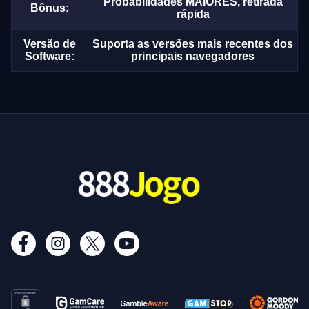
Probabilidades MAIORES, retirada
Bônus:
rápida
Versão de
Suporta as versões mais recentes dos
Software:
principais navegadores