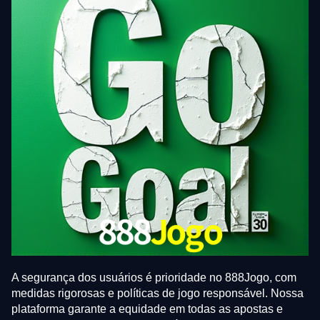
A segurança dos usuários é prioridade no 888Jogo, com
medidas rigorosas e políticas de jogo responsável. Nossa
plataforma garante a equidade em todas as apostas e