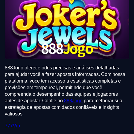
888Jogo oferece odds precisas e análises detalhadas
para ajudar você a fazer apostas informadas. Com nossa
plataforma, você tem acesso a estatísticas completas e
previsões em tempo real, permitindo que você
compreenda o desempenho das equipes e jogadores
antes de apostar. Confie no
888Jogo
para melhorar sua
estratégia de apostas com dados confiáveis e insights
valiosos.
777Vip