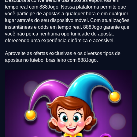
Descubra a conveniência das apostas esportivas em
tempo real com 888Jogo. Nossa plataforma permite que
você participe de apostas a qualquer hora e em qualquer
lugar através do seu dispositivo móvel. Com atualizações
instantâneas e odds em tempo real, 888Jogo garante que
você não perca nenhuma oportunidade de aposta,
oferecendo uma experiência dinâmica e acessível.
Aproveite as ofertas exclusivas e os diversos tipos de
apostas no futebol brasileiro com 888Jogo.