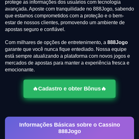
protege as informações dos usuários com tecnologia
avançada. Aposte com tranquilidade no 888Jogo, sabendo
que estamos comprometidos com a proteção e o bem-
estar de nossos clientes, promovendo um ambiente de
apostas seguro e confiável.
Com milhares de opções de entretenimento, a
888Jogo
garante que você nunca fique entediado. Nossa equipe
está sempre atualizando a plataforma com novos jogos e
mercados de apostas para manter a experiência fresca e
emocionante.
🔥Cadastro e obter Bônus🔥
Informações Básicas sobre o Cassino
888Jogo