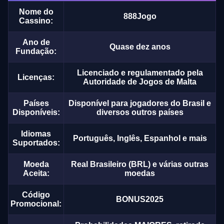
Nome do
888Jogo
Cassino:
Ano de
Quase dez anos
Fundação:
Licenciado e regulamentado pela
Licenças:
Autoridade de Jogos de Malta
Países
Disponível para jogadores do Brasil e
Disponíveis:
diversos outros países
Idiomas
Português, Inglês, Espanhol e mais
Suportados:
Moeda
Real Brasileiro (BRL) e várias outras
Aceita:
moedas
Código
BONUS2025
Promocional: