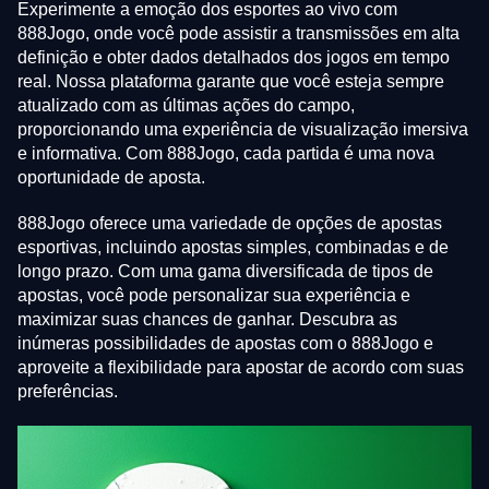
Experimente a emoção dos esportes ao vivo com
888Jogo, onde você pode assistir a transmissões em alta
definição e obter dados detalhados dos jogos em tempo
real. Nossa plataforma garante que você esteja sempre
atualizado com as últimas ações do campo,
proporcionando uma experiência de visualização imersiva
e informativa. Com 888Jogo, cada partida é uma nova
oportunidade de aposta.
888Jogo oferece uma variedade de opções de apostas
esportivas, incluindo apostas simples, combinadas e de
longo prazo. Com uma gama diversificada de tipos de
apostas, você pode personalizar sua experiência e
maximizar suas chances de ganhar. Descubra as
inúmeras possibilidades de apostas com o 888Jogo e
aproveite a flexibilidade para apostar de acordo com suas
preferências.