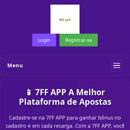
Login
Registrar-se
Menu
📱 7FF APP A Melhor
Plataforma de Apostas
Cadastre-se na 7FF APP para ganhar bônus no
cadastro e em cada recarga. Com a 7FF APP, você