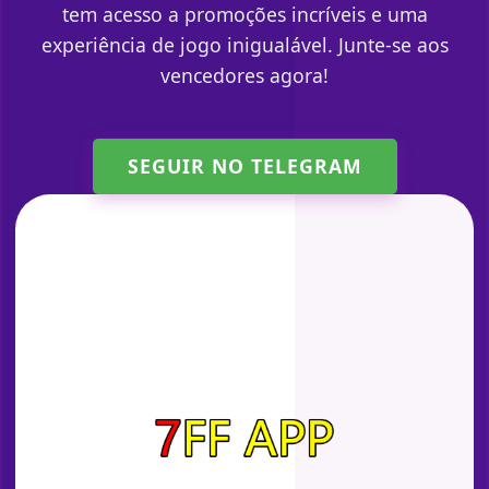
tem acesso a promoções incríveis e uma
experiência de jogo inigualável. Junte-se aos
vencedores agora!
SEGUIR NO TELEGRAM