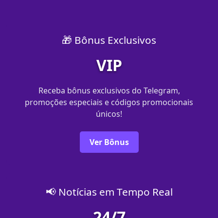
🎁 Bônus Exclusivos
VIP
Receba bônus exclusivos do Telegram,
promoções especiais e códigos promocionais
únicos!
Ver Bônus
📢 Notícias em Tempo Real
24/7