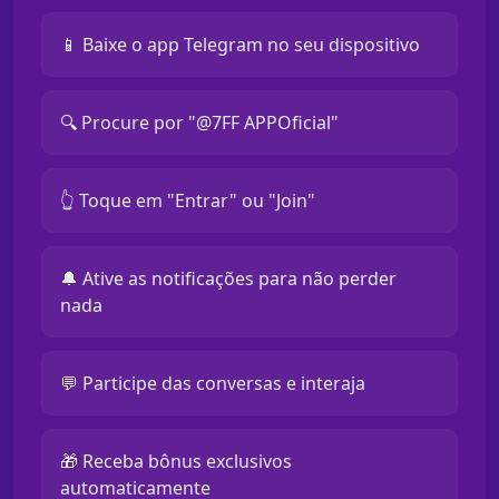
📱 Baixe o app Telegram no seu dispositivo
🔍 Procure por "@7FF APPOficial"
👆 Toque em "Entrar" ou "Join"
🔔 Ative as notificações para não perder
nada
💬 Participe das conversas e interaja
🎁 Receba bônus exclusivos
automaticamente