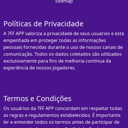
Sitemap
Políticas de Privacidade
A 7FF APP valoriza a privacidade de seus usuários e está
empenhada em proteger todas as informações
pessoais fornecidas durante o uso de nossos canais de
comunicação. Todos os dados coletados são utilizados
exclusivamente para fins de melhoria contínua da
experiência de nossos jogadores.
Termos e Condições
Os usuários da 7FF APP concordam em respeitar todas
as regras e regulamentos estabelecidos. É importante
ler e entender todos os termos antes de participar de