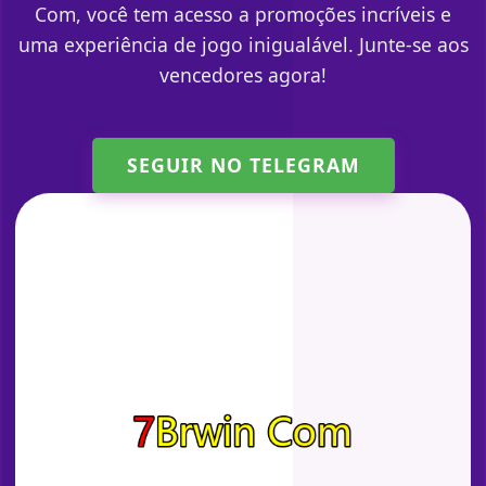
Com, você tem acesso a promoções incríveis e
uma experiência de jogo inigualável. Junte-se aos
vencedores agora!
SEGUIR NO TELEGRAM