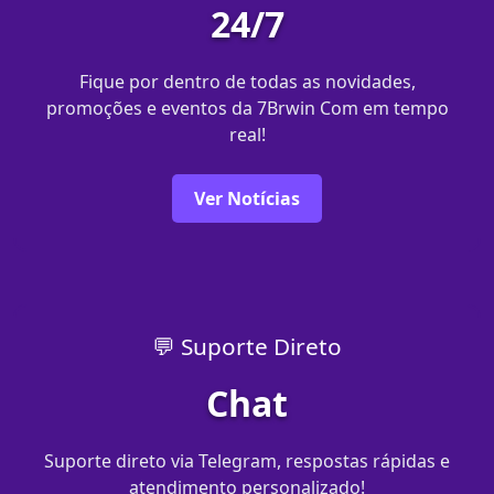
24/7
Fique por dentro de todas as novidades,
promoções e eventos da 7Brwin Com em tempo
real!
Ver Notícias
💬 Suporte Direto
Chat
Suporte direto via Telegram, respostas rápidas e
atendimento personalizado!