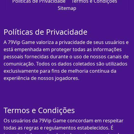
Políticas de Privacidade
Termos e Condições
Sitemap
Políticas de Privacidade
A 79Vip Game valoriza a privacidade de seus usuários e
está empenhada em proteger todas as informações
pessoais fornecidas durante o uso de nossos canais de
comunicação. Todos os dados coletados são utilizados
exclusivamente para fins de melhoria contínua da
experiência de nossos jogadores.
Termos e Condições
Os usuários da 79Vip Game concordam em respeitar
todas as regras e regulamentos estabelecidos. É