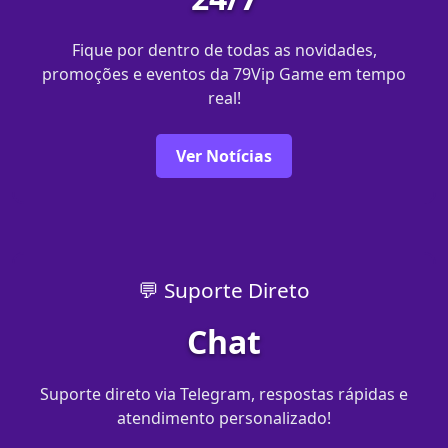
Fique por dentro de todas as novidades,
promoções e eventos da 79Vip Game em tempo
real!
Ver Notícias
💬 Suporte Direto
Chat
Suporte direto via Telegram, respostas rápidas e
atendimento personalizado!