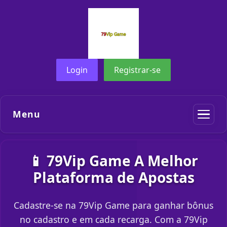
Login
Registrar-se
Menu
📱 79Vip Game A Melhor
Plataforma de Apostas
Cadastre-se na 79Vip Game para ganhar bônus
no cadastro e em cada recarga. Com a 79Vip