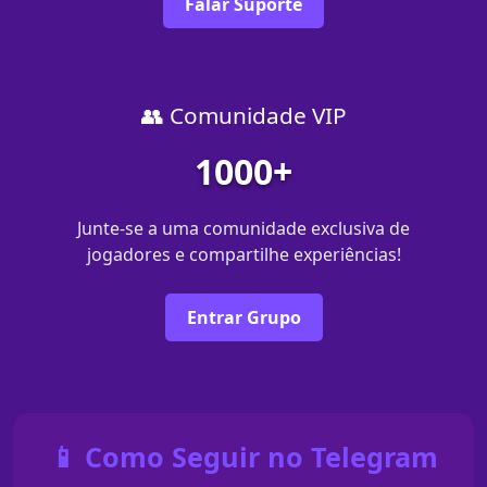
Falar Suporte
👥 Comunidade VIP
1000+
Junte-se a uma comunidade exclusiva de
jogadores e compartilhe experiências!
Entrar Grupo
📱 Como Seguir no Telegram