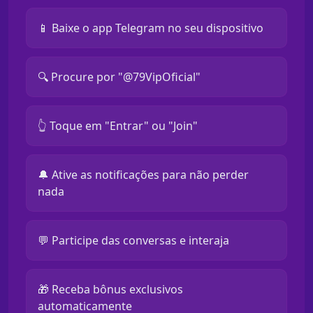
📱 Baixe o app Telegram no seu dispositivo
🔍 Procure por "@79VipOficial"
👆 Toque em "Entrar" ou "Join"
🔔 Ative as notificações para não perder
nada
💬 Participe das conversas e interaja
🎁 Receba bônus exclusivos
automaticamente