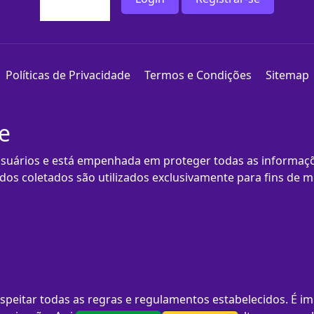
Políticas de Privacidade
Termos e Condições
Sitemap
de
 usuários e está empenhada em proteger todas as informaçõ
os coletados são utilizados exclusivamente para fins de m
eitar todas as regras e regulamentos estabelecidos. É im