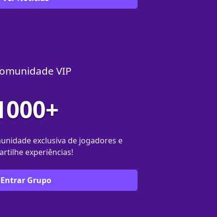
Comunidade VIP
1000+
unidade exclusiva de jogadores e
rtilhe experiências!
Entrar Grupo