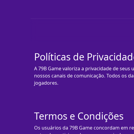
Políticas de Privacida
A 79B Game valoriza a privacidade de seus
nossos canais de comunicação. Todos os dad
jogadores.
Termos e Condições
Os usuários da 79B Game concordam em resp