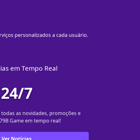
rviços personalizados a cada usuário.
cias em Tempo Real
24/7
e todas as novidades, promoções e
 79B Game em tempo real!
Ver Notícias