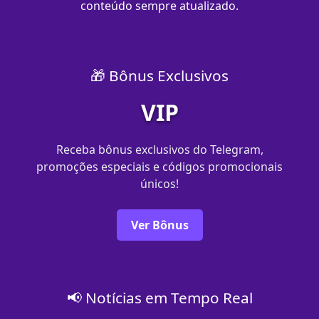
conteúdo sempre atualizado.
🎁 Bônus Exclusivos
VIP
Receba bônus exclusivos do Telegram,
promoções especiais e códigos promocionais
únicos!
Ver Bônus
📢 Notícias em Tempo Real