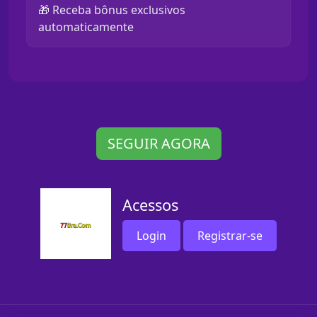
🎁 Receba bônus exclusivos
automaticamente
SEGUIR AGORA
Acessos
Login
Registrar-se