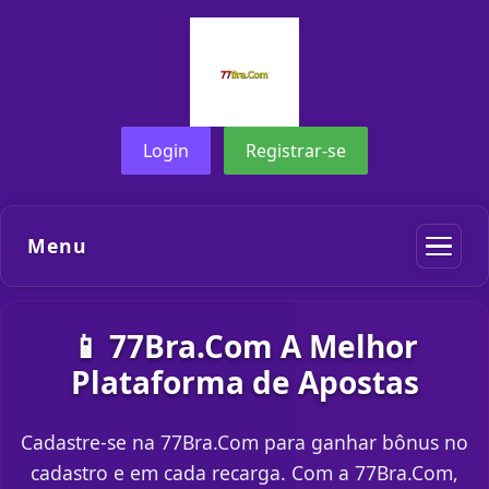
Login
Registrar-se
Menu
📱 77Bra.Com A Melhor
Plataforma de Apostas
Cadastre-se na 77Bra.Com para ganhar bônus no
cadastro e em cada recarga. Com a 77Bra.Com,