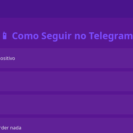
📱 Como Seguir no Telegram
ositivo
erder nada