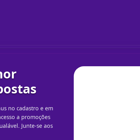
hor
postas
us no cadastro e em
acesso a promoções
ualável. Junte-se aos