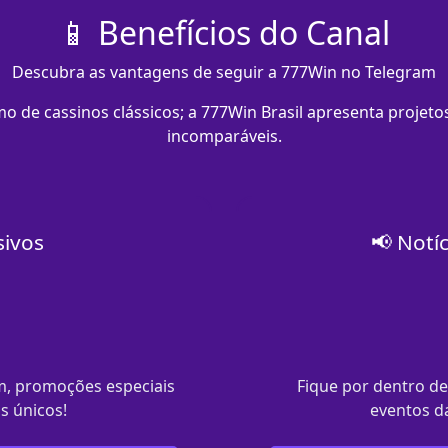
📱 Benefícios do Canal
Descubra as vantagens de seguir a 777Win no Telegram
o de cassinos clássicos; a 777Win Brasil apresenta projeto
incomparáveis.
sivos
📢 Notí
m, promoções especiais
Fique por dentro d
s únicos!
eventos d