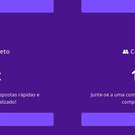
reto
👥 
t
espostas rápidas e
Junte-se a uma com
lizado!
compa
e