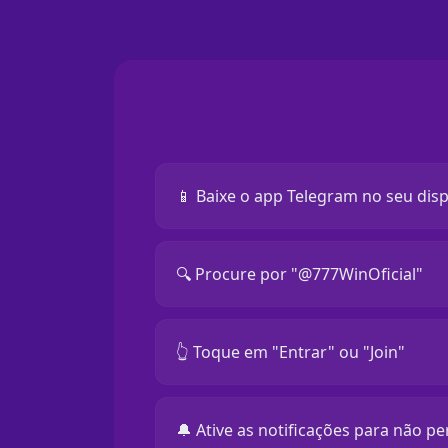
📱 Baixe o app Telegram no seu disp
🔍 Procure por "@777WinOficial"
👆 Toque em "Entrar" ou "Join"
🔔 Ative as notificações para não p