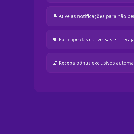
🔔 Ative as notificações para não p
💬 Participe das conversas e interaj
🎁 Receba bônus exclusivos autom