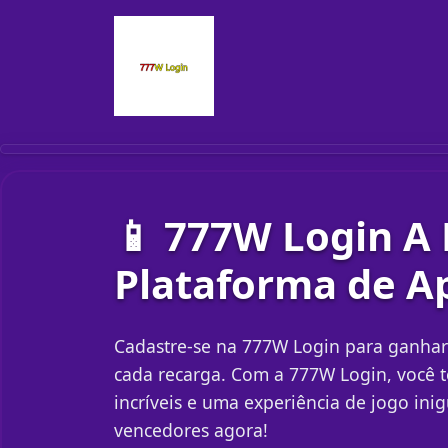
📱 777W Login A
Plataforma de A
Cadastre-se na 777W Login para ganhar
cada recarga. Com a 777W Login, você 
incríveis e uma experiência de jogo inig
vencedores agora!