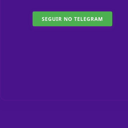
SEGUIR NO TELEGRAM