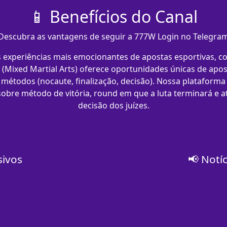
📱 Benefícios do Canal
Descubra as vantagens de seguir a 777W Login no Telegra
experiências mais emocionantes de apostas esportivas, 
ixed Martial Arts) oferece oportunidades únicas de apostas
es métodos (nocaute, finalização, decisão). Nossa platafor
obre método de vitória, round em que a luta terminará e at
decisão dos juízes.
sivos
📢 Notí