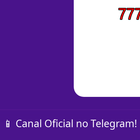
📱 Canal Oficial no Telegram!