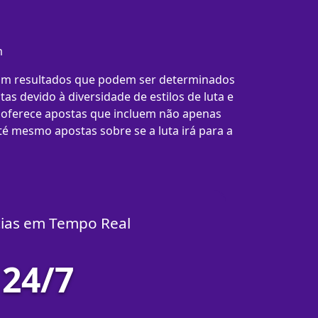
m
com resultados que podem ser determinados
 devido à diversidade de estilos de luta e
ma oferece apostas que incluem não apenas
é mesmo apostas sobre se a luta irá para a
cias em Tempo Real
24/7