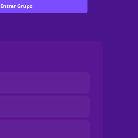
Entrar Grupo