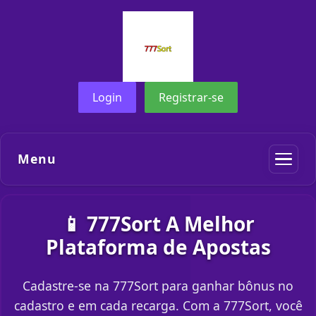
Login
Registrar-se
Menu
📱 777Sort A Melhor
Plataforma de Apostas
Cadastre-se na 777Sort para ganhar bônus no
cadastro e em cada recarga. Com a 777Sort, você