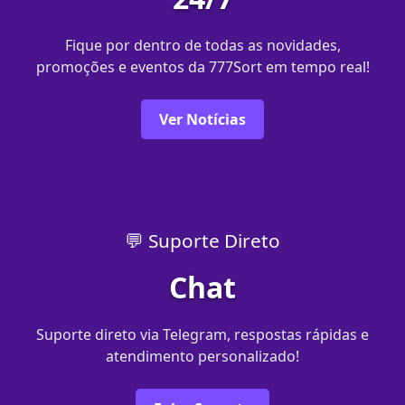
Fique por dentro de todas as novidades,
promoções e eventos da 777Sort em tempo real!
Ver Notícias
💬 Suporte Direto
Chat
Suporte direto via Telegram, respostas rápidas e
atendimento personalizado!