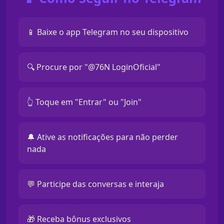
📱 Baixe o app Telegram no seu dispositivo
🔍 Procure por "@76N LoginOficial"
👆 Toque em "Entrar" ou "Join"
🔔 Ative as notificações para não perder
nada
💬 Participe das conversas e interaja
🎁 Receba bônus exclusivos