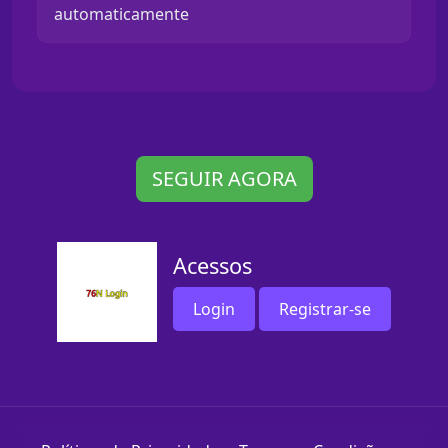
automaticamente
SEGUIR AGORA
Acessos
Login
Registrar-se