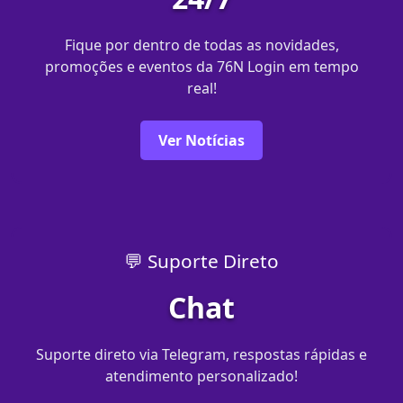
Fique por dentro de todas as novidades,
promoções e eventos da 76N Login em tempo
real!
Ver Notícias
💬 Suporte Direto
Chat
Suporte direto via Telegram, respostas rápidas e
atendimento personalizado!