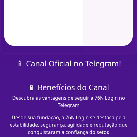
📱 Canal Oficial no Telegram!
📱 Benefícios do Canal
Descubra as vantagens de seguir a 76N Login no
Telegram
Desde sua fundação, a 76N Login se destaca pela
estabilidade, segurança, agilidade e reputação que
conquistaram a confiança do setor.