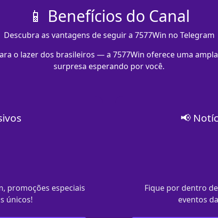
📱 Benefícios do Canal
Descubra as vantagens de seguir a 7577Win no Telegram
 para o lazer dos brasileiros — a 7577Win oferece uma ampl
surpresa esperando por você.
sivos
📢 Notí
m, promoções especiais
Fique por dentro d
s únicos!
eventos da