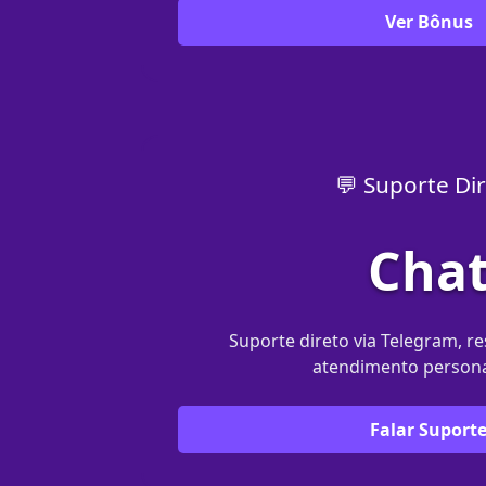
Ver Bônus
💬 Suporte Di
Cha
Suporte direto via Telegram, r
atendimento persona
Falar Suport