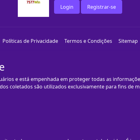
Login
Registrar-se
Políticas de Privacidade
Termos e Condições
Sitemap
de
suários e está empenhada em proteger todas as informaçõe
os coletados são utilizados exclusivamente para fins de m