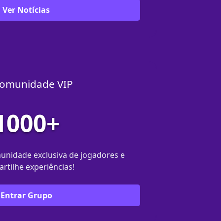
Ver Notícias
Comunidade VIP
1000+
unidade exclusiva de jogadores e
rtilhe experiências!
Entrar Grupo