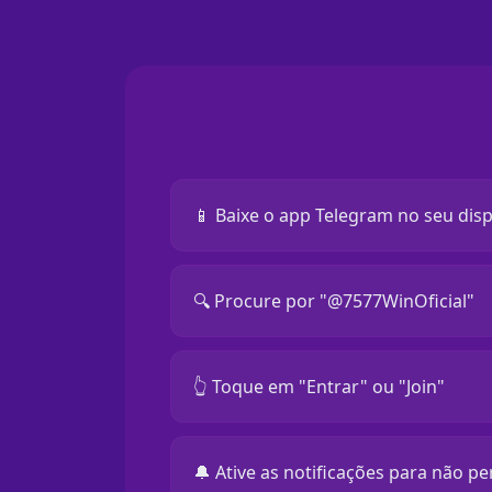
📱 Baixe o app Telegram no seu disp
🔍 Procure por "@7577WinOficial"
👆 Toque em "Entrar" ou "Join"
🔔 Ative as notificações para não p