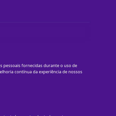
s pessoais fornecidas durante o uso de
elhoria contínua da experiência de nossos