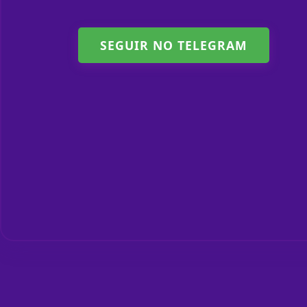
SEGUIR NO TELEGRAM