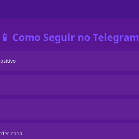
📱 Como Seguir no Telegram
ositivo
erder nada