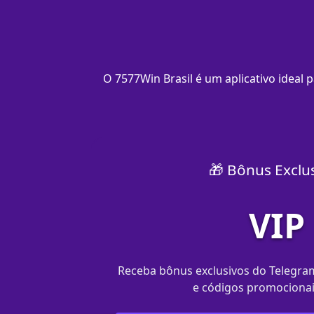
O 7577Win Brasil é um aplicativo ideal
🎁 Bônus Exclu
VIP
Receba bônus exclusivos do Telegra
e códigos promocionai