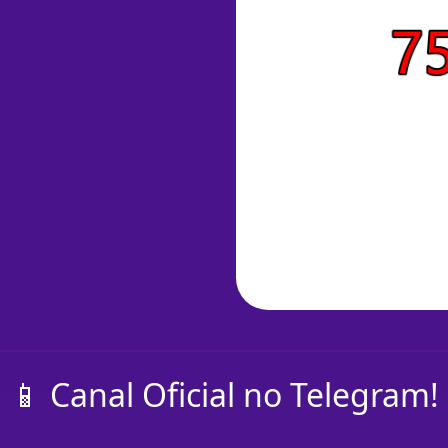
📱 Canal Oficial no Telegram!