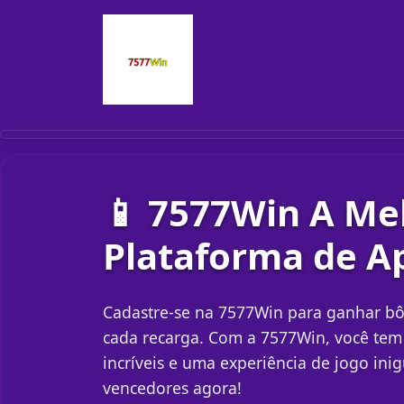
📱 7577Win A Me
Plataforma de A
Cadastre-se na 7577Win para ganhar bô
cada recarga. Com a 7577Win, você tem
incríveis e uma experiência de jogo inig
vencedores agora!