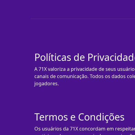
Políticas de Privacida
A 71X valoriza a privacidade de seus usuár
canais de comunicação. Todos os dados cole
jogadores.
Termos e Condições
Os usuários da 71X concordam em respeitar 