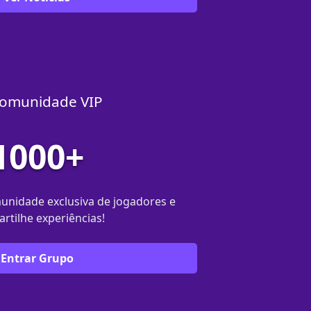
Comunidade VIP
1000+
unidade exclusiva de jogadores e
rtilhe experiências!
Entrar Grupo