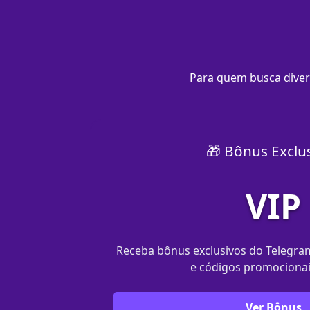
Para quem busca divers
🎁 Bônus Exclu
VIP
Receba bônus exclusivos do Telegra
e códigos promocionai
Ver Bônus