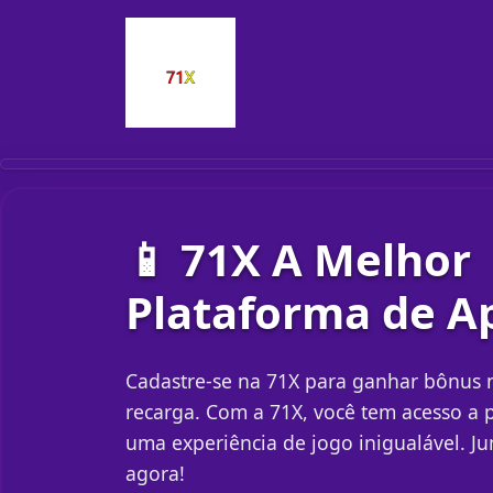
📱 71X A Melhor
Plataforma de A
Cadastre-se na 71X para ganhar bônus 
recarga. Com a 71X, você tem acesso a 
uma experiência de jogo inigualável. J
agora!