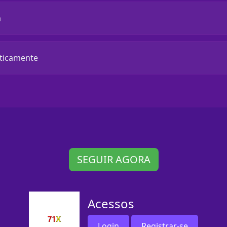
a
aticamente
SEGUIR AGORA
Acessos
Login
Registrar-se