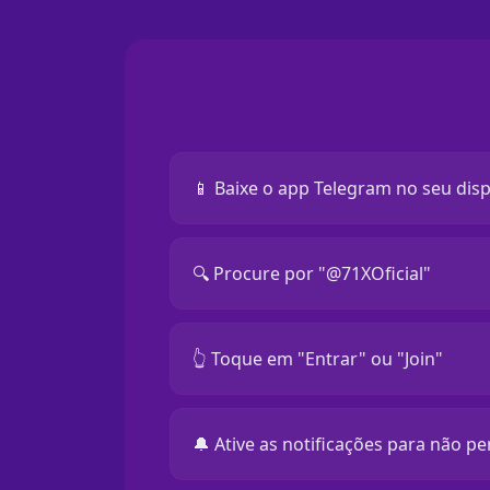
📱 Baixe o app Telegram no seu disp
🔍 Procure por "@71XOficial"
👆 Toque em "Entrar" ou "Join"
🔔 Ative as notificações para não p