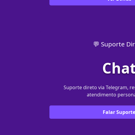
💬 Suporte Di
Cha
Suporte direto via Telegram, r
atendimento persona
Falar Suport