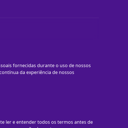
ssoais fornecidas durante o uso de nossos
 contínua da experiência de nossos
te ler e entender todos os termos antes de