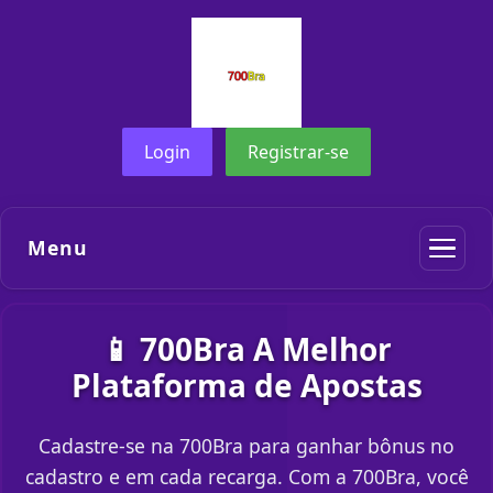
Login
Registrar-se
Menu
📱 700Bra A Melhor
Plataforma de Apostas
Cadastre-se na 700Bra para ganhar bônus no
cadastro e em cada recarga. Com a 700Bra, você