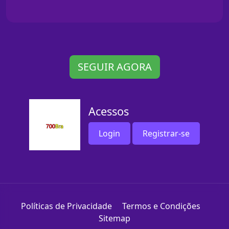
SEGUIR AGORA
Acessos
Login
Registrar-se
Políticas de Privacidade
Termos e Condições
Sitemap