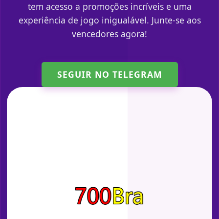
tem acesso a promoções incríveis e uma
experiência de jogo inigualável. Junte-se aos
vencedores agora!
SEGUIR NO TELEGRAM