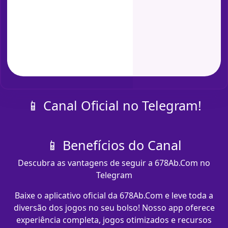
📱 Canal Oficial no Telegram!
📱 Benefícios do Canal
Descubra as vantagens de seguir a 678Ab.Com no
Telegram
Baixe o aplicativo oficial da 678Ab.Com e leve toda a
diversão dos jogos no seu bolso! Nosso app oferece
experiência completa, jogos otimizados e recursos