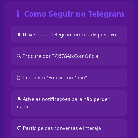
📱 Como Seguir no Telegram
📱 Baixe o app Telegram no seu dispositivo
🔍 Procure por "@678Ab.ComOficial"
👆 Toque em "Entrar" ou "Join"
🔔 Ative as notificações para não perder
nada
💬 Participe das conversas e interaja