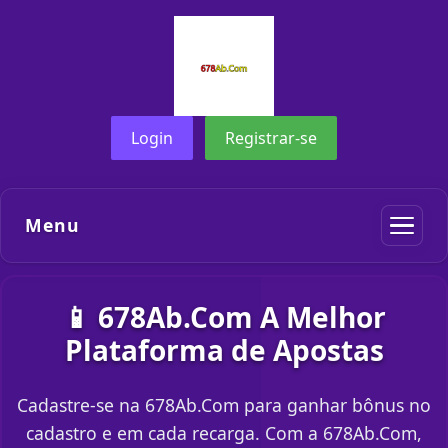
Login
Registrar-se
Menu
📱 678Ab.Com A Melhor
Plataforma de Apostas
Cadastre-se na 678Ab.Com para ganhar bônus no
cadastro e em cada recarga. Com a 678Ab.Com,