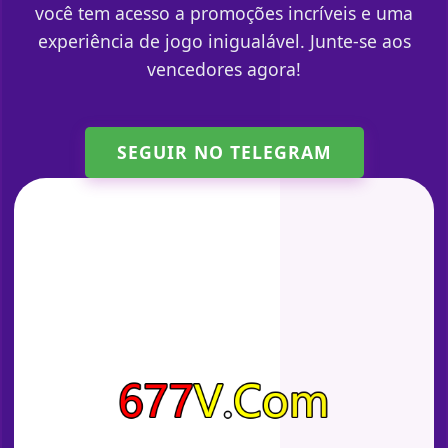
você tem acesso a promoções incríveis e uma
experiência de jogo inigualável. Junte-se aos
vencedores agora!
SEGUIR NO TELEGRAM