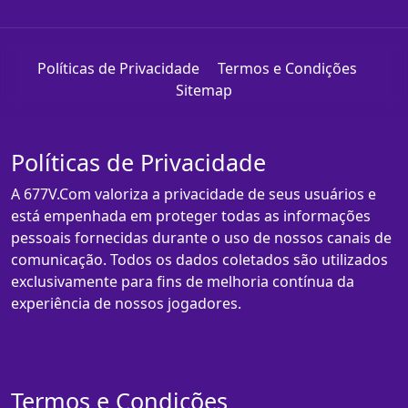
Políticas de Privacidade
Termos e Condições
Sitemap
Políticas de Privacidade
A 677V.Com valoriza a privacidade de seus usuários e
está empenhada em proteger todas as informações
pessoais fornecidas durante o uso de nossos canais de
comunicação. Todos os dados coletados são utilizados
exclusivamente para fins de melhoria contínua da
experiência de nossos jogadores.
Termos e Condições