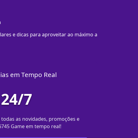
m
lares e dicas para aproveitar ao máximo a
cias em Tempo Real
24/7
e todas as novidades, promoções e
6745 Game em tempo real!