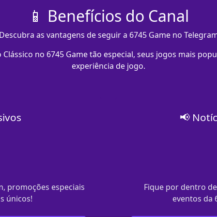
📱 Benefícios do Canal
Descubra as vantagens de seguir a 6745 Game no Telegra
 Clássico no 6745 Game tão especial, seus jogos mais popu
experiência de jogo.
sivos
📢 Notí
m, promoções especiais
Fique por dentro d
s únicos!
eventos da 