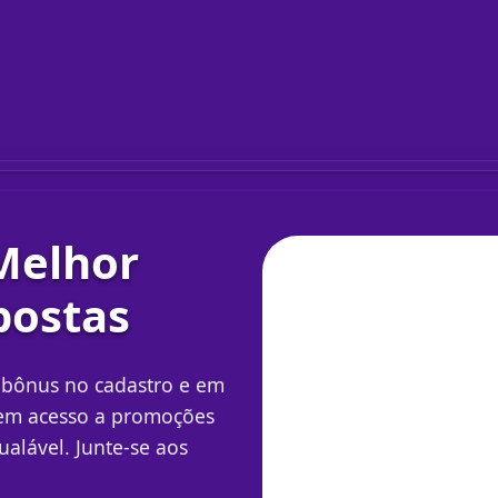
Melhor
postas
 bônus no cadastro e em
tem acesso a promoções
ualável. Junte-se aos