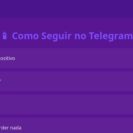
📱 Como Seguir no Telegram
ositivo
"
erder nada