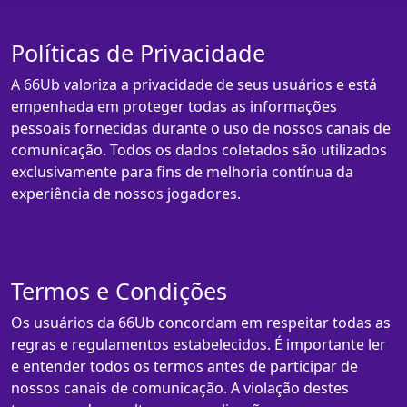
Políticas de Privacidade
A 66Ub valoriza a privacidade de seus usuários e está
empenhada em proteger todas as informações
pessoais fornecidas durante o uso de nossos canais de
comunicação. Todos os dados coletados são utilizados
exclusivamente para fins de melhoria contínua da
experiência de nossos jogadores.
Termos e Condições
Os usuários da 66Ub concordam em respeitar todas as
regras e regulamentos estabelecidos. É importante ler
e entender todos os termos antes de participar de
nossos canais de comunicação. A violação destes