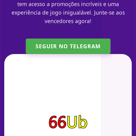
tem acesso a promoções incríveis e uma
experiência de jogo inigualável. Junte-se aos
vencedores agora!
SEGUIR NO TELEGRAM