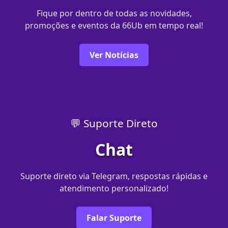
Fique por dentro de todas as novidades,
promoções e eventos da 66Ub em tempo real!
Ver Notícias
💬 Suporte Direto
Chat
Suporte direto via Telegram, respostas rápidas e
atendimento personalizado!
Falar Suporte