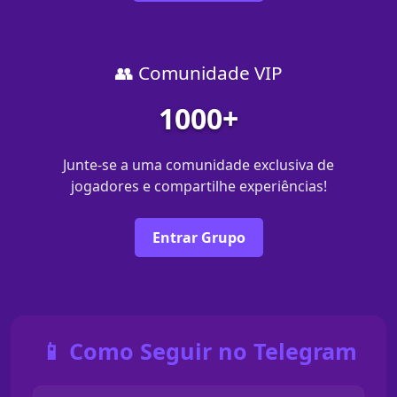
👥 Comunidade VIP
1000+
Junte-se a uma comunidade exclusiva de
jogadores e compartilhe experiências!
Entrar Grupo
📱 Como Seguir no Telegram