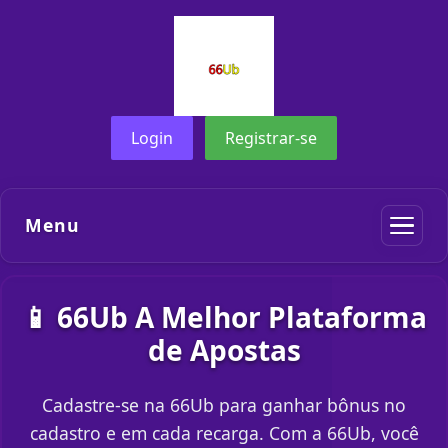
Login
Registrar-se
Menu
📱 66Ub A Melhor Plataforma
de Apostas
Cadastre-se na 66Ub para ganhar bônus no
cadastro e em cada recarga. Com a 66Ub, você