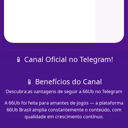
📱 Canal Oficial no Telegram!
📱 Benefícios do Canal
Descubra as vantagens de seguir a 66Ub no Telegram
A 66Ub foi feita para amantes de jogos — a plataforma
66Ub Brasil amplia constantemente o conteúdo, com
qualidade em crescimento contínuo.