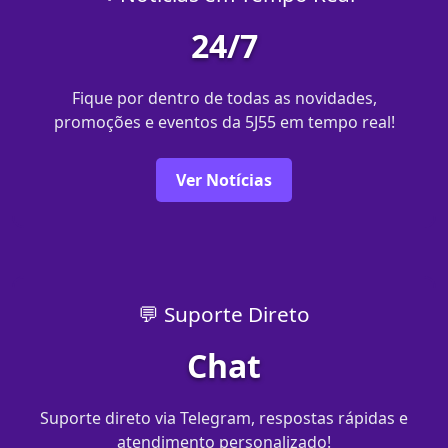
24/7
Fique por dentro de todas as novidades,
promoções e eventos da 5J55 em tempo real!
Ver Notícias
💬 Suporte Direto
Chat
Suporte direto via Telegram, respostas rápidas e
atendimento personalizado!