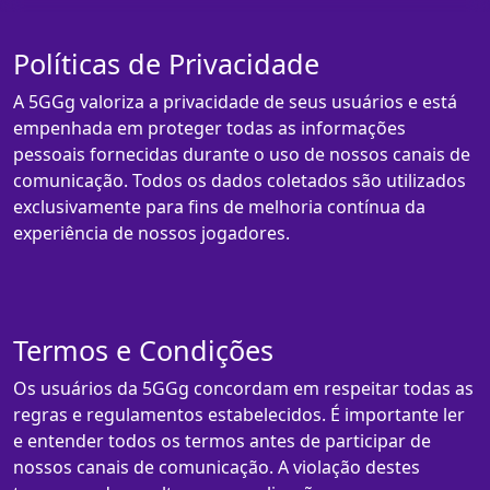
Políticas de Privacidade
A 5GGg valoriza a privacidade de seus usuários e está
empenhada em proteger todas as informações
pessoais fornecidas durante o uso de nossos canais de
comunicação. Todos os dados coletados são utilizados
exclusivamente para fins de melhoria contínua da
experiência de nossos jogadores.
Termos e Condições
Os usuários da 5GGg concordam em respeitar todas as
regras e regulamentos estabelecidos. É importante ler
e entender todos os termos antes de participar de
nossos canais de comunicação. A violação destes