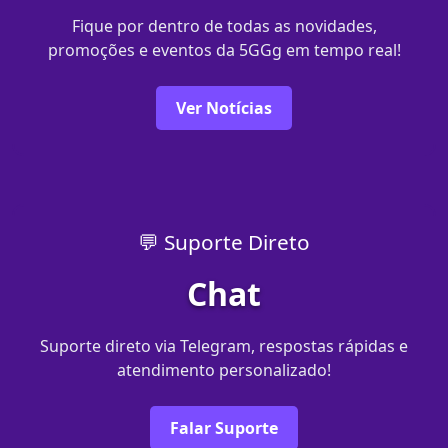
Fique por dentro de todas as novidades,
promoções e eventos da 5GGg em tempo real!
Ver Notícias
💬 Suporte Direto
Chat
Suporte direto via Telegram, respostas rápidas e
atendimento personalizado!
Falar Suporte