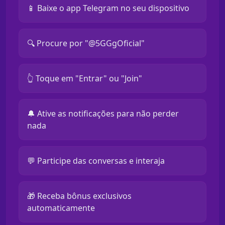
📱 Baixe o app Telegram no seu dispositivo
🔍 Procure por "@5GGgOficial"
👆 Toque em "Entrar" ou "Join"
🔔 Ative as notificações para não perder
nada
💬 Participe das conversas e interaja
🎁 Receba bônus exclusivos
automaticamente