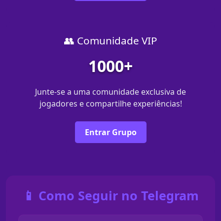
👥 Comunidade VIP
1000+
Junte-se a uma comunidade exclusiva de
jogadores e compartilhe experiências!
Entrar Grupo
📱 Como Seguir no Telegram