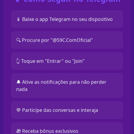
📱 Baixe o app Telegram no seu dispositivo
🔍 Procure por "@59C.ComOficial"
👆 Toque em "Entrar" ou "Join"
🔔 Ative as notificações para não perder
nada
💬 Participe das conversas e interaja
🎁 Receba bônus exclusivos