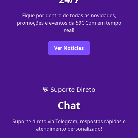
Fique por dentro de todas as novidades,
promoções e eventos da 59C.Com em tempo
real!
Ver Notícias
💬 Suporte Direto
Chat
Suporte direto via Telegram, respostas rápidas e
atendimento personalizado!