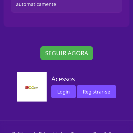
automaticamente
SEGUIR AGORA
Acessos
Login
Registrar-se