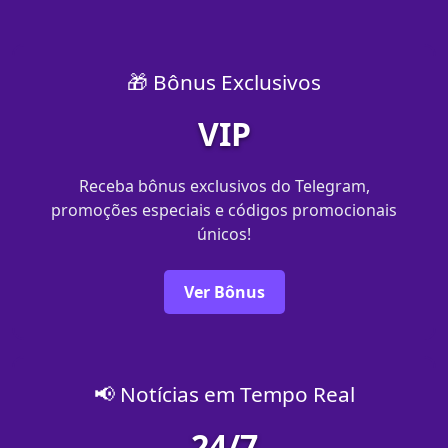
🎁 Bônus Exclusivos
VIP
Receba bônus exclusivos do Telegram,
promoções especiais e códigos promocionais
únicos!
Ver Bônus
📢 Notícias em Tempo Real
24/7