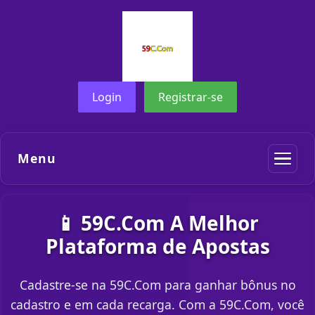
Login
Registrar-se
Menu
📱 59C.Com A Melhor
Plataforma de Apostas
Cadastre-se na 59C.Com para ganhar bônus no
cadastro e em cada recarga. Com a 59C.Com, você