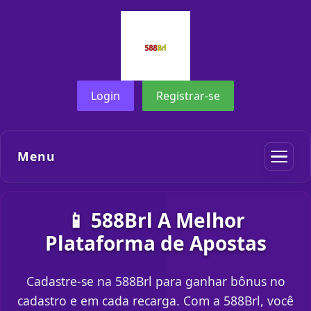
Login
Registrar-se
Menu
📱 588Brl A Melhor
Plataforma de Apostas
Cadastre-se na 588Brl para ganhar bônus no
cadastro e em cada recarga. Com a 588Brl, você