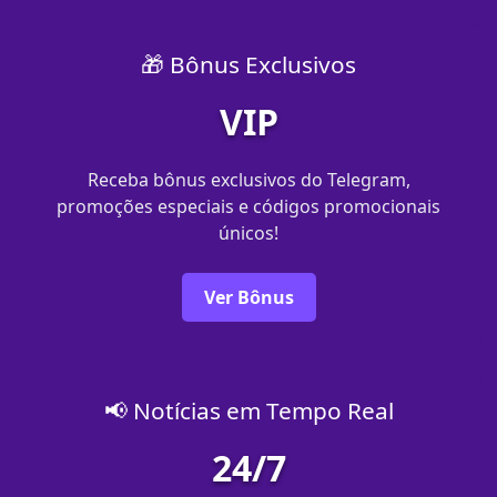
🎁 Bônus Exclusivos
VIP
Receba bônus exclusivos do Telegram,
promoções especiais e códigos promocionais
únicos!
Ver Bônus
📢 Notícias em Tempo Real
24/7