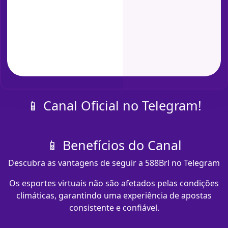
📱 Canal Oficial no Telegram!
📱 Benefícios do Canal
Descubra as vantagens de seguir a 588Brl no Telegram
Os esportes virtuais não são afetados pelas condições
climáticas, garantindo uma experiência de apostas
consistente e confiável.