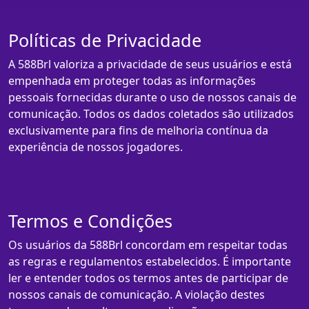
Políticas de Privacidade
A 588Brl valoriza a privacidade de seus usuários e está
empenhada em proteger todas as informações
pessoais fornecidas durante o uso de nossos canais de
comunicação. Todos os dados coletados são utilizados
exclusivamente para fins de melhoria contínua da
experiência de nossos jogadores.
Termos e Condições
Os usuários da 588Brl concordam em respeitar todas
as regras e regulamentos estabelecidos. É importante
ler e entender todos os termos antes de participar de
nossos canais de comunicação. A violação destes