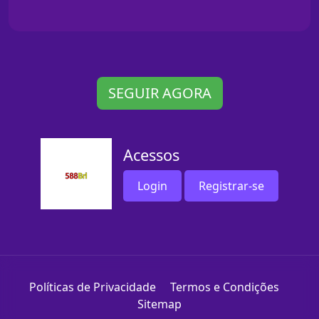
SEGUIR AGORA
Acessos
Login
Registrar-se
Políticas de Privacidade
Termos e Condições
Sitemap