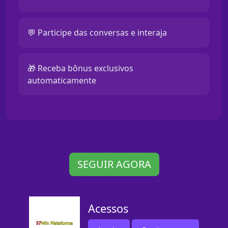
💬 Participe das conversas e interaja
🎁 Receba bônus exclusivos
automaticamente
SEGUIR AGORA
Acessos