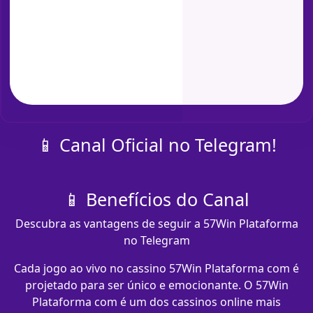
📱 Canal Oficial no Telegram!
📱 Benefícios do Canal
Descubra as vantagens de seguir a 57Win Plataforma
no Telegram
Cada jogo ao vivo no cassino 57Win Plataforma com​ é
projetado para ser único e emocionante. O 57Win
Plataforma com​ é um dos cassinos online mais