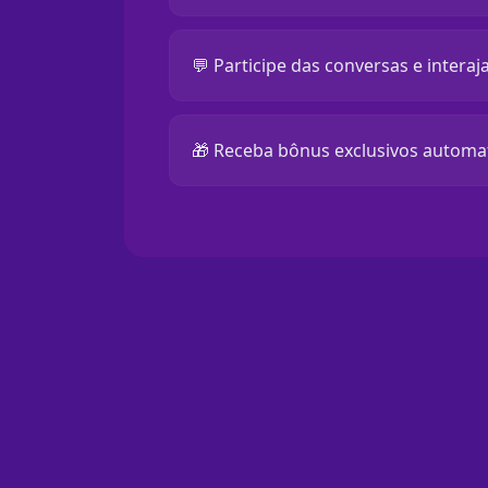
💬 Participe das conversas e interaj
🎁 Receba bônus exclusivos autom