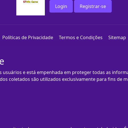
Login
Registrar-se
Políticas de Privacidade
Termos e Condições
Sitemap
de
us usuários e está empenhada em proteger todas as inform
os coletados são utilizados exclusivamente para fins de m