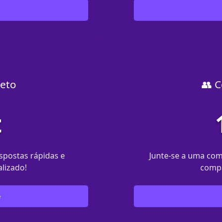
reto
👥 
t
espostas rápidas e
Junte-se a uma com
lizado!
compa
e