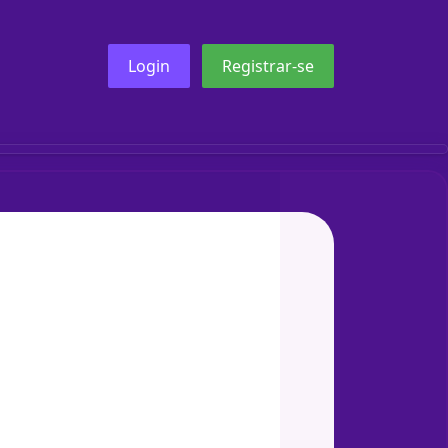
Login
Registrar-se