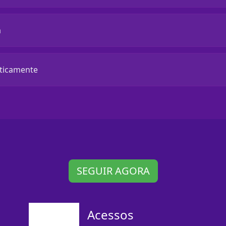
a
aticamente
SEGUIR AGORA
Acessos