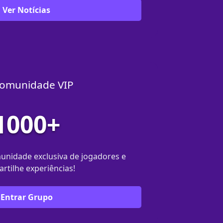
Ver Notícias
Comunidade VIP
1000+
unidade exclusiva de jogadores e
rtilhe experiências!
Entrar Grupo