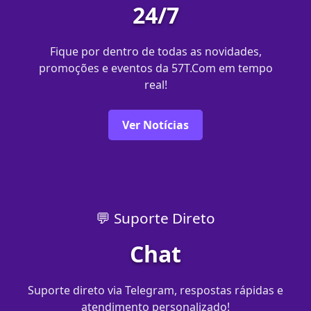
24/7
Fique por dentro de todas as novidades,
promoções e eventos da 57T.Com em tempo
real!
Ver Notícias
💬 Suporte Direto
Chat
Suporte direto via Telegram, respostas rápidas e
atendimento personalizado!