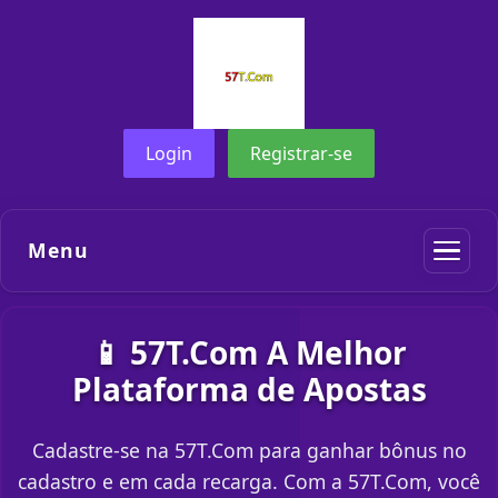
Login
Registrar-se
Menu
📱 57T.Com A Melhor
Plataforma de Apostas
Cadastre-se na 57T.Com para ganhar bônus no
cadastro e em cada recarga. Com a 57T.Com, você