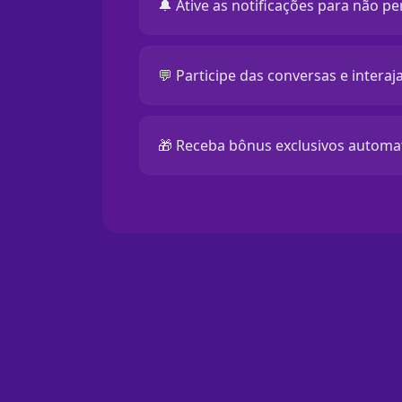
🔔 Ative as notificações para não p
💬 Participe das conversas e interaj
🎁 Receba bônus exclusivos autom