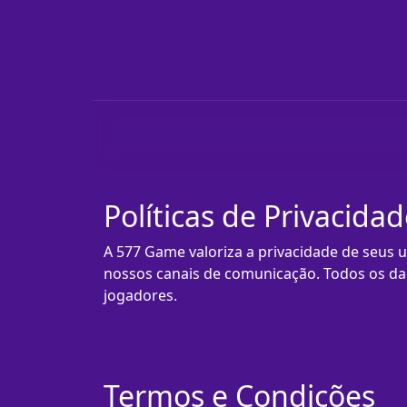
Políticas de Privacida
A 577 Game valoriza a privacidade de seus
nossos canais de comunicação. Todos os dad
jogadores.
Termos e Condições