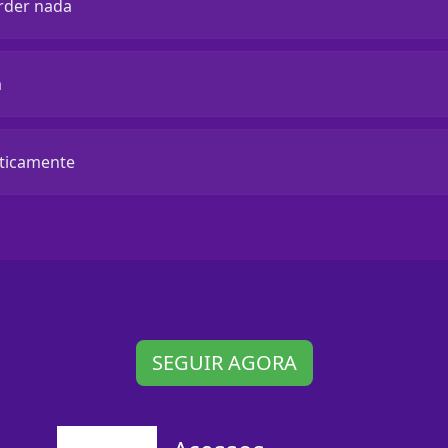
erder nada
a
aticamente
SEGUIR AGORA