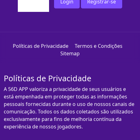
Login
Registrar-se
Políticas de Privacidade
Termos e Condições
Sitemap
Políticas de Privacidade
A 56D APP valoriza a privacidade de seus usuários e
está empenhada em proteger todas as informações
pessoais fornecidas durante o uso de nossos canais de
comunicação. Todos os dados coletados são utilizados
exclusivamente para fins de melhoria contínua da
experiência de nossos jogadores.