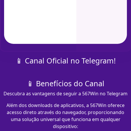
📱 Canal Oficial no Telegram!
📱 Benefícios do Canal
Descubra as vantagens de seguir a 567Win no Telegram
Além dos downloads de aplicativos, a 567Win oferece
acesso direto através do navegador, proporcionando
uma solução universal que funciona em qualquer
dispositivo: