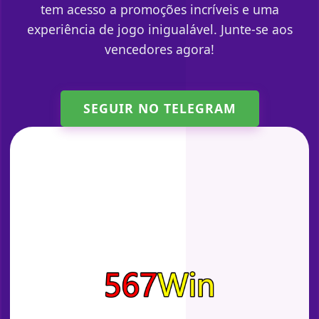
tem acesso a promoções incríveis e uma
experiência de jogo inigualável. Junte-se aos
vencedores agora!
SEGUIR NO TELEGRAM