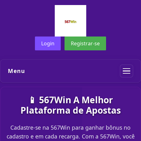
Login
Registrar-se
Menu
📱 567Win A Melhor
Plataforma de Apostas
Cadastre-se na 567Win para ganhar bônus no
cadastro e em cada recarga. Com a 567Win, você