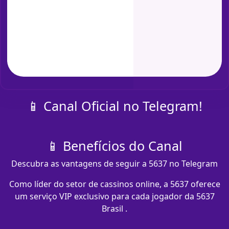
📱 Canal Oficial no Telegram!
📱 Benefícios do Canal
Descubra as vantagens de seguir a 5637 no Telegram
Como líder do setor de cassinos online, a 5637 oferece
um serviço VIP exclusivo para cada jogador da 5637
Brasil .