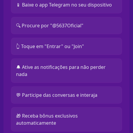
📱 Baixe o app Telegram no seu dispositivo
🔍 Procure por "@5637Oficial"
👆 Toque em "Entrar" ou "Join"
🔔 Ative as notificações para não perder
nada
💬 Participe das conversas e interaja
🎁 Receba bônus exclusivos
automaticamente