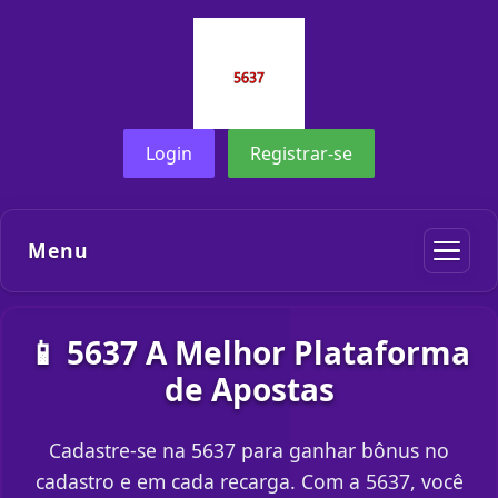
Login
Registrar-se
Menu
📱 5637 A Melhor Plataforma
de Apostas
Cadastre-se na 5637 para ganhar bônus no
cadastro e em cada recarga. Com a 5637, você