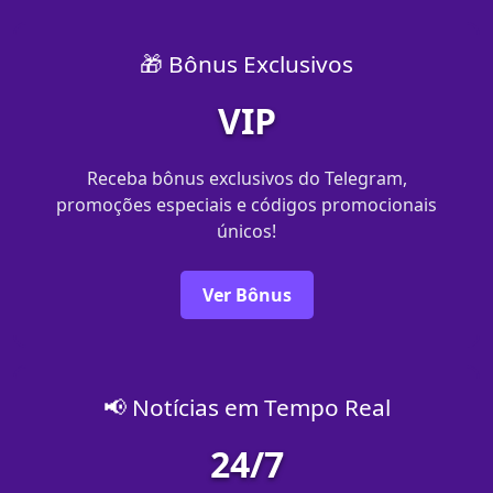
🎁 Bônus Exclusivos
VIP
Receba bônus exclusivos do Telegram,
promoções especiais e códigos promocionais
únicos!
Ver Bônus
📢 Notícias em Tempo Real
24/7