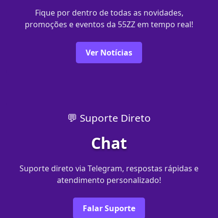
Fique por dentro de todas as novidades,
promoções e eventos da 55ZZ em tempo real!
Ver Notícias
💬 Suporte Direto
Chat
Suporte direto via Telegram, respostas rápidas e
atendimento personalizado!
Falar Suporte