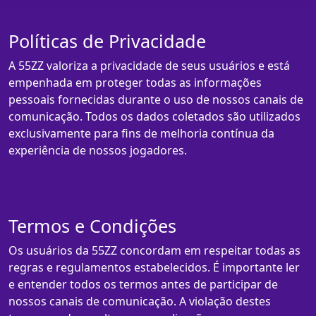
Políticas de Privacidade
A 55ZZ valoriza a privacidade de seus usuários e está
empenhada em proteger todas as informações
pessoais fornecidas durante o uso de nossos canais de
comunicação. Todos os dados coletados são utilizados
exclusivamente para fins de melhoria contínua da
experiência de nossos jogadores.
Termos e Condições
Os usuários da 55ZZ concordam em respeitar todas as
regras e regulamentos estabelecidos. É importante ler
e entender todos os termos antes de participar de
nossos canais de comunicação. A violação destes