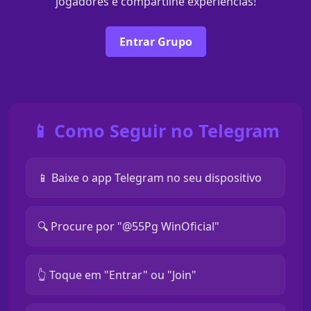
jogadores e compartilhe experiências!
Entrar Grupo
📱 Como Seguir no Telegram
📱 Baixe o app Telegram no seu dispositivo
🔍 Procure por "@55Pg WinOficial"
👆 Toque em "Entrar" ou "Join"