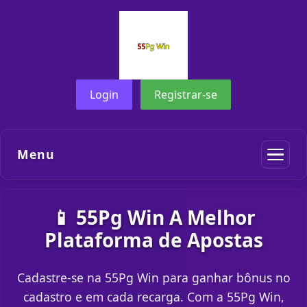
Login
Registrar-se
Menu
📱 55Pg Win A Melhor
Plataforma de Apostas
Cadastre-se na 55Pg Win para ganhar bônus no
cadastro e em cada recarga. Com a 55Pg Win,