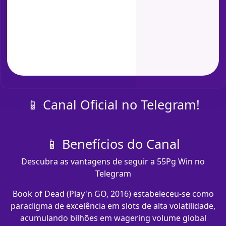
📱 Canal Oficial no Telegram!
📱 Benefícios do Canal
Descubra as vantagens de seguir a 55Pg Win no
Telegram
Book of Dead (Play'n GO, 2016) estabeleceu-se como
paradigma de excelência em slots de alta volatilidade,
acumulando bilhões em wagering volume global