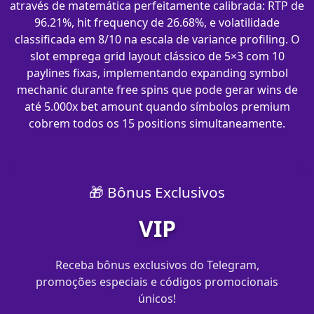
através de matemática perfeitamente calibrada: RTP de
96.21%, hit frequency de 26.68%, e volatilidade
classificada em 8/10 na escala de variance profiling. O
slot emprega grid layout clássico de 5×3 com 10
paylines fixas, implementando expanding symbol
mechanic durante free spins que pode gerar wins de
até 5.000x bet amount quando símbolos premium
cobrem todos os 15 positions simultaneamente.
🎁 Bônus Exclusivos
VIP
Receba bônus exclusivos do Telegram,
promoções especiais e códigos promocionais
únicos!