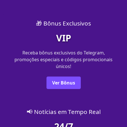
🎁 Bônus Exclusivos
VIP
Receba bônus exclusivos do Telegram,
promoções especiais e códigos promocionais
únicos!
Ver Bônus
📢 Notícias em Tempo Real
24/7