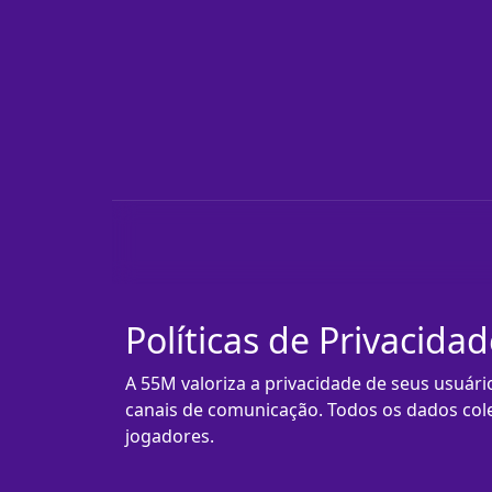
Políticas de Privacida
A 55M valoriza a privacidade de seus usuá
canais de comunicação. Todos os dados cole
jogadores.