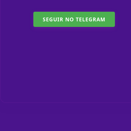
SEGUIR NO TELEGRAM