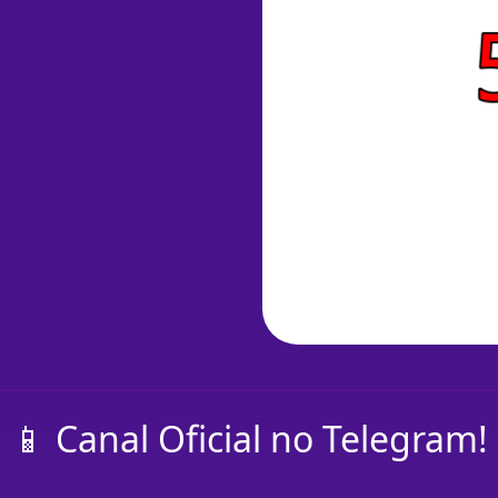
📱 Canal Oficial no Telegram!