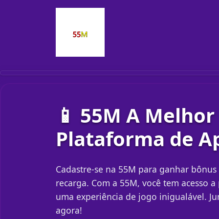
📱 55M A Melhor
Plataforma de A
Cadastre-se na 55M para ganhar bônus 
recarga. Com a 55M, você tem acesso a 
uma experiência de jogo inigualável. J
agora!