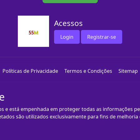
Acessos
Login
Registrar-se
Políticas de Privacidade
Termos e Condições
Sitemap
de
rios e está empenhada em proteger todas as informações pe
tados são utilizados exclusivamente para fins de melhoria