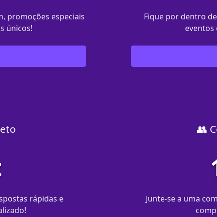
m, promoções especiais
Fique por dentro d
s únicos!
eventos 
reto
👥 
t
espostas rápidas e
Junte-se a uma com
lizado!
compa