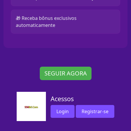
🎁 Receba bônus exclusivos
automaticamente
SEGUIR AGORA
Acessos
Login
Registrar-se