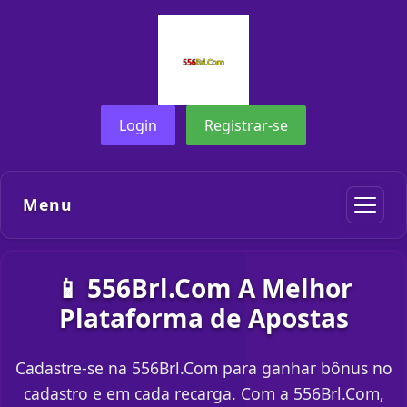
Login
Registrar-se
Menu
📱 556Brl.Com A Melhor
Plataforma de Apostas
Cadastre-se na 556Brl.Com para ganhar bônus no
cadastro e em cada recarga. Com a 556Brl.Com,