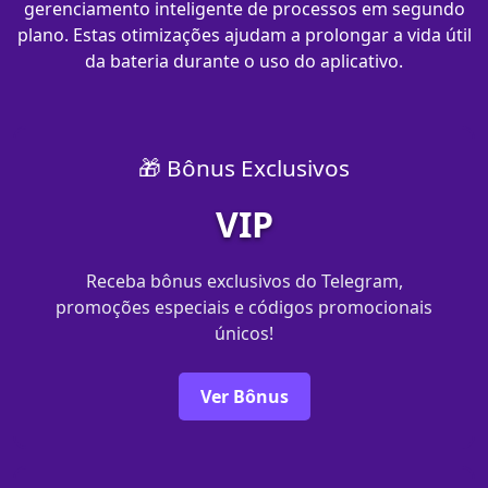
gerenciamento inteligente de processos em segundo
plano. Estas otimizações ajudam a prolongar a vida útil
da bateria durante o uso do aplicativo.
🎁 Bônus Exclusivos
VIP
Receba bônus exclusivos do Telegram,
promoções especiais e códigos promocionais
únicos!
Ver Bônus