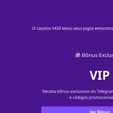
O cassino 543X levou seus jogos emociona
🎁 Bônus Exclu
VIP
Receba bônus exclusivos do Telegra
e códigos promocionai
Ver Bônus