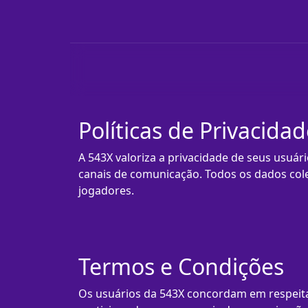
Políticas de Privacida
A 543X valoriza a privacidade de seus usuá
canais de comunicação. Todos os dados cole
jogadores.
Termos e Condições
Os usuários da 543X concordam em respeitar