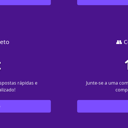
reto
👥 
t
espostas rápidas e
Junte-se a uma com
lizado!
compa
e