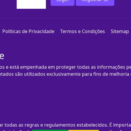
Políticas de Privacidade
Termos e Condições
Sitemap
de
rios e está empenhada em proteger todas as informações p
tados são utilizados exclusivamente para fins de melhoria
 todas as regras e regulamentos estabelecidos. É importa