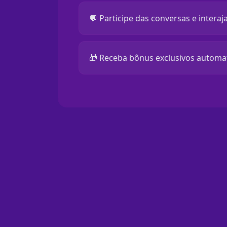
💬 Participe das conversas e interaj
🎁 Receba bônus exclusivos autom