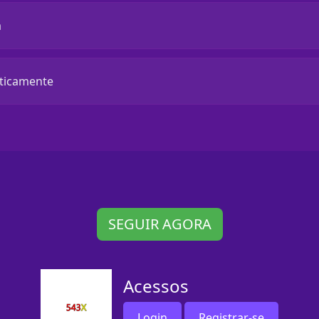
a
aticamente
SEGUIR AGORA
Acessos
Login
Registrar-se