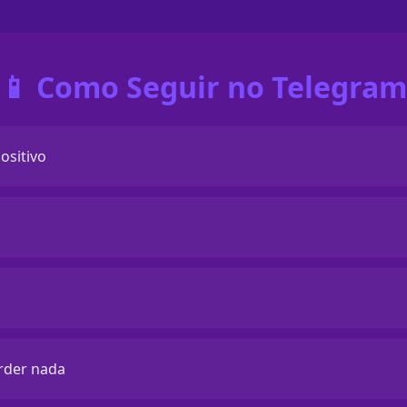
📱 Como Seguir no Telegram
ositivo
erder nada