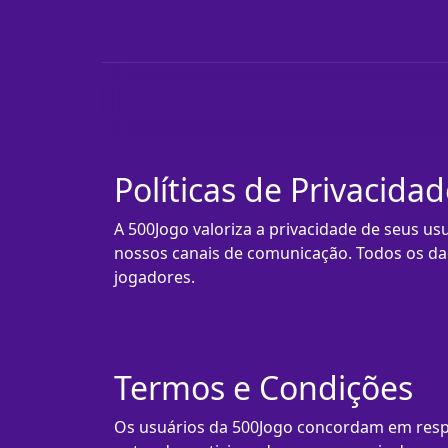
Políticas de Privacida
A 500Jogo valoriza a privacidade de seus u
nossos canais de comunicação. Todos os dad
jogadores.
Termos e Condições
Os usuários da 500Jogo concordam em respei