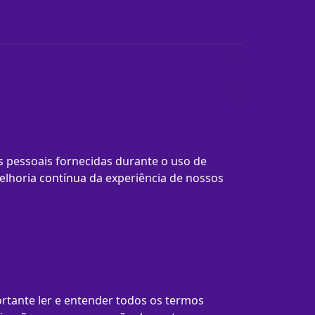
s pessoais fornecidas durante o uso de
elhoria contínua da experiência de nossos
rtante ler e entender todos os termos