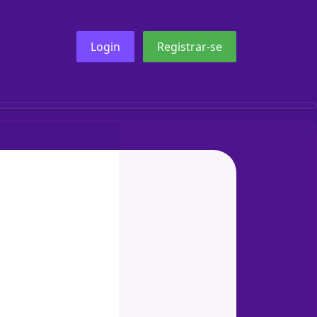
Login
Registrar-se