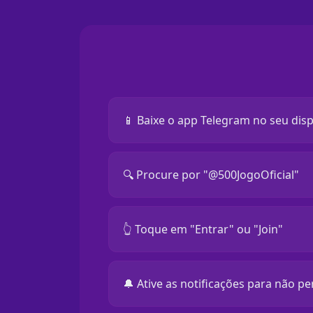
📱 Baixe o app Telegram no seu disp
🔍 Procure por "@500JogoOficial"
👆 Toque em "Entrar" ou "Join"
🔔 Ative as notificações para não p