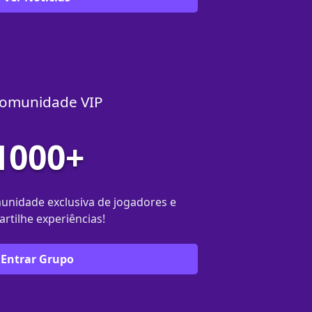
Comunidade VIP
1000+
unidade exclusiva de jogadores e
rtilhe experiências!
Entrar Grupo