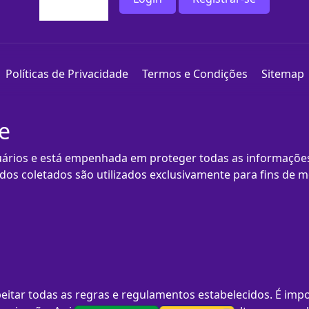
Políticas de Privacidade
Termos e Condições
Sitemap
de
suários e está empenhada em proteger todas as informaçõe
os coletados são utilizados exclusivamente para fins de m
tar todas as regras e regulamentos estabelecidos. É impo