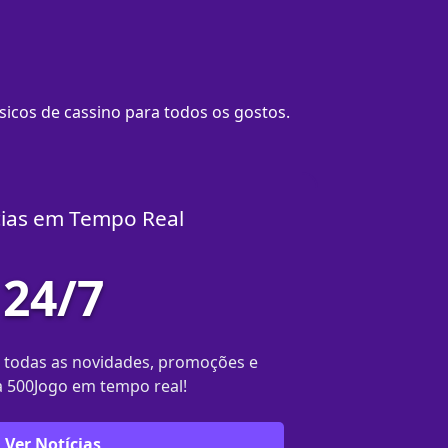
icos de cassino para todos os gostos.
cias em Tempo Real
24/7
e todas as novidades, promoções e
a 500Jogo em tempo real!
Ver Notícias