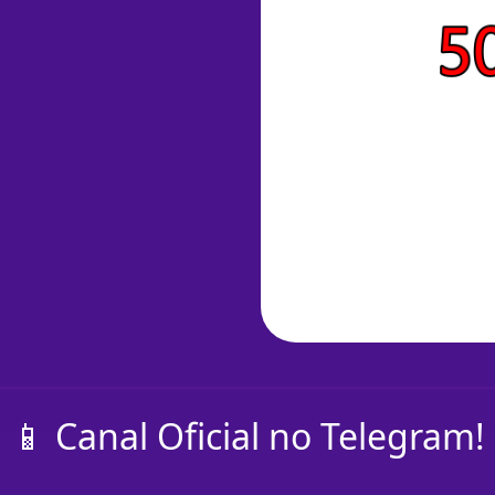
📱 Canal Oficial no Telegram!