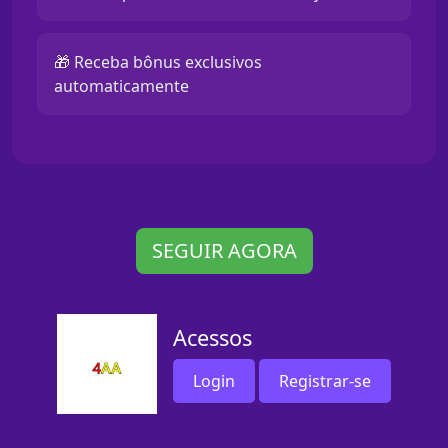
🎁 Receba bônus exclusivos
automaticamente
SEGUIR AGORA
Acessos
Login
Registrar-se