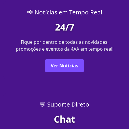
📢 Notícias em Tempo Real
24/7
Fique por dentro de todas as novidades,
promoções e eventos da 4AA em tempo real!
Ver Notícias
💬 Suporte Direto
Chat