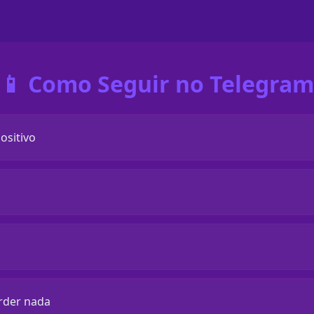
📱 Como Seguir no Telegram
ositivo
erder nada