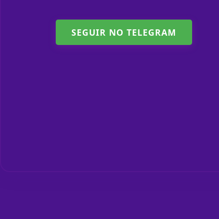
SEGUIR NO TELEGRAM