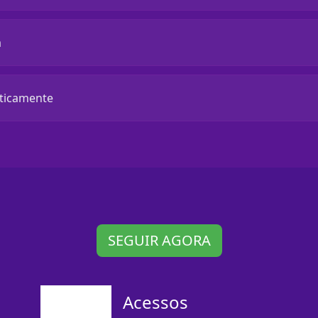
a
aticamente
SEGUIR AGORA
Acessos