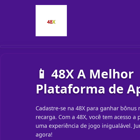
📱 48X A Melhor
Plataforma de A
Cadastre-se na 48X para ganhar bônus 
recarga. Com a 48X, você tem acesso a 
uma experiência de jogo inigualável. J
agora!