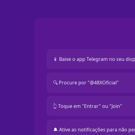
📱 Baixe o app Telegram no seu disp
🔍 Procure por "@48XOficial"
👆 Toque em "Entrar" ou "Join"
🔔 Ative as notificações para não p