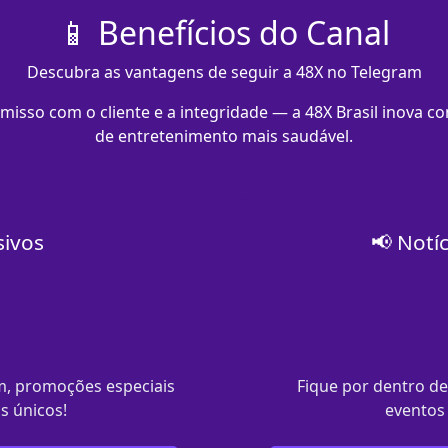
📱 Benefícios do Canal
Descubra as vantagens de seguir a 48X no Telegram
isso com o cliente e a integridade — a 48X Brasil inova c
de entretenimento mais saudável.
sivos
📢 Notí
m, promoções especiais
Fique por dentro d
s únicos!
eventos