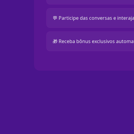
💬 Participe das conversas e interaj
🎁 Receba bônus exclusivos autom