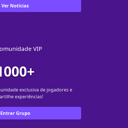
Ver Notícias
Comunidade VIP
1000+
unidade exclusiva de jogadores e
rtilhe experiências!
Entrar Grupo