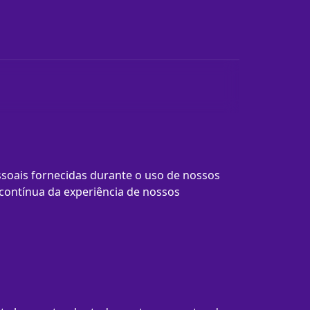
ssoais fornecidas durante o uso de nossos
 contínua da experiência de nossos