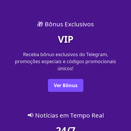
🎁 Bônus Exclusivos
VIP
Receba bônus exclusivos do Telegram,
promoções especiais e códigos promocionais
únicos!
Ver Bônus
📢 Notícias em Tempo Real
24/7