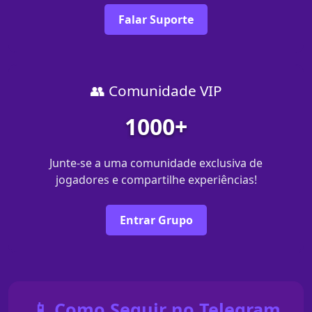
Falar Suporte
👥 Comunidade VIP
1000+
Junte-se a uma comunidade exclusiva de
jogadores e compartilhe experiências!
Entrar Grupo
📱 Como Seguir no Telegram