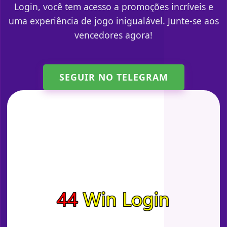
Login, você tem acesso a promoções incríveis e
uma experiência de jogo inigualável. Junte-se aos
vencedores agora!
SEGUIR NO TELEGRAM