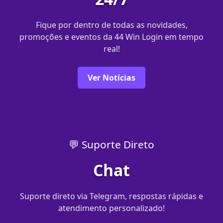
Fique por dentro de todas as novidades,
promoções e eventos da 44 Win Login em tempo
real!
Ver Notícias
💬 Suporte Direto
Chat
Suporte direto via Telegram, respostas rápidas e
atendimento personalizado!