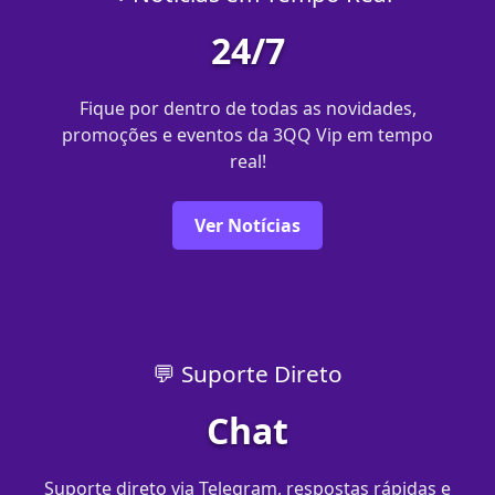
24/7
Fique por dentro de todas as novidades,
promoções e eventos da 3QQ Vip em tempo
real!
Ver Notícias
💬 Suporte Direto
Chat
Suporte direto via Telegram, respostas rápidas e