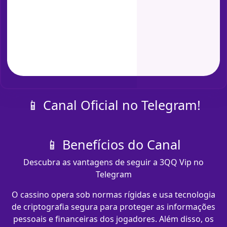
📱 Canal Oficial no Telegram!
📱 Benefícios do Canal
Descubra as vantagens de seguir a 3QQ Vip no
Telegram
O cassino opera sob normas rígidas e usa tecnologia
de criptografia segura para proteger as informações
pessoais e financeiras dos jogadores. Além disso, os