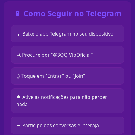
📱 Como Seguir no Telegram
📱 Baixe o app Telegram no seu dispositivo
🔍 Procure por "@3QQ VipOficial"
👆 Toque em "Entrar" ou "Join"
🔔 Ative as notificações para não perder
nada
💬 Participe das conversas e interaja