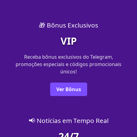
🎁 Bônus Exclusivos
VIP
Receba bônus exclusivos do Telegram,
promoções especiais e códigos promocionais
únicos!
Ver Bônus
📢 Notícias em Tempo Real
24/7