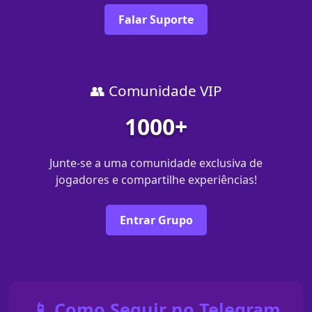
Falar Suporte
👥 Comunidade VIP
1000+
Junte-se a uma comunidade exclusiva de
jogadores e compartilhe experiências!
Entrar Grupo
📱 Como Seguir no Telegram