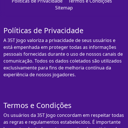
Políticas de Privacidade
Termos e Condições
Sitemap
Políticas de Privacidade
A 35T Jogo valoriza a privacidade de seus usuários e
está empenhada em proteger todas as informações
pessoais fornecidas durante o uso de nossos canais de
comunicação. Todos os dados coletados são utilizados
exclusivamente para fins de melhoria contínua da
experiência de nossos jogadores.
Termos e Condições
Os usuários da 35T Jogo concordam em respeitar todas
as regras e regulamentos estabelecidos. É importante