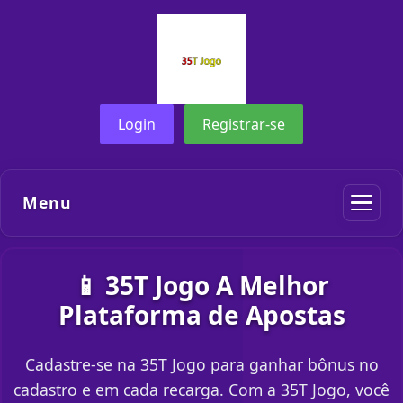
Login
Registrar-se
Menu
📱 35T Jogo A Melhor
Plataforma de Apostas
Cadastre-se na 35T Jogo para ganhar bônus no
cadastro e em cada recarga. Com a 35T Jogo, você