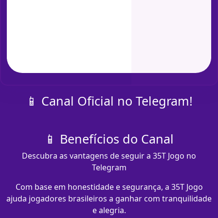
📱 Canal Oficial no Telegram!
📱 Benefícios do Canal
Descubra as vantagens de seguir a 35T Jogo no
Telegram
Com base em honestidade e segurança, a 35T Jogo
ajuda jogadores brasileiros a ganhar com tranquilidade
e alegria.