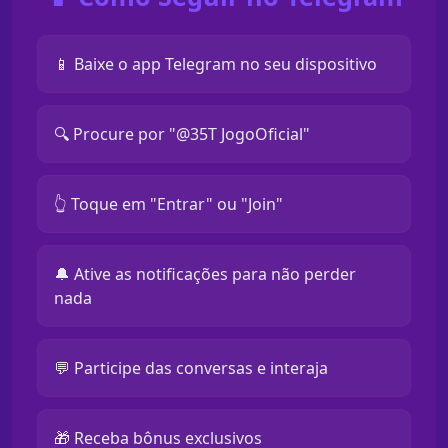
📱 Baixe o app Telegram no seu dispositivo
🔍 Procure por "@35T JogoOficial"
👆 Toque em "Entrar" ou "Join"
🔔 Ative as notificações para não perder
nada
💬 Participe das conversas e interaja
🎁 Receba bônus exclusivos