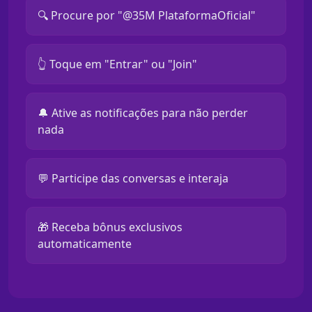
🔍 Procure por "@35M PlataformaOficial"
👆 Toque em "Entrar" ou "Join"
🔔 Ative as notificações para não perder
nada
💬 Participe das conversas e interaja
🎁 Receba bônus exclusivos
automaticamente