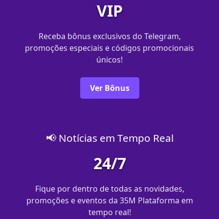
VIP
Receba bônus exclusivos do Telegram,
promoções especiais e códigos promocionais
únicos!
Ver Bônus
📢 Notícias em Tempo Real
24/7
Fique por dentro de todas as novidades,
promoções e eventos da 35M Plataforma em
tempo real!