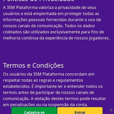
A 35M Plataforma valoriza a privacidade de seus
usuários e está empenhada em proteger todas as
informações pessoais fornecidas durante o uso de
nossos canais de comunicação. Todos os dados
coletados são utilizados exclusivamente para fins de
melhoria contínua da experiência de nossos jogadores.
Termos e Condições
Os usuários da 35M Plataforma concordam em
respeitar todas as regras e regulamentos
estabelecidos. É importante ler e entender todos os
termos antes de participar de nossos canais de
comunicação. A violação destes termos pode resultar
em penalizações ou na suspensão da conta.
X
Cadastre-se
Entrar