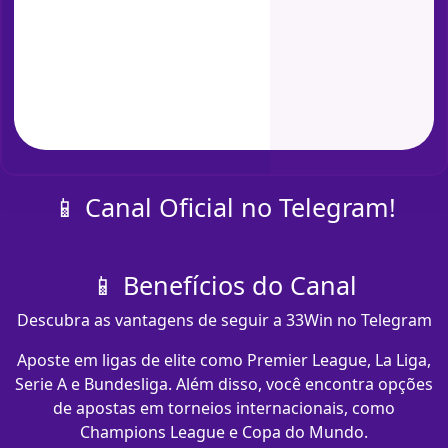
📱 Canal Oficial no Telegram!
📱 Benefícios do Canal
Descubra as vantagens de seguir a 33Win no Telegram
Aposte em ligas de elite como Premier League, La Liga,
Serie A e Bundesliga. Além disso, você encontra opções
de apostas em torneios internacionais, como
Champions League e Copa do Mundo.