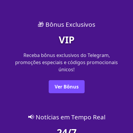
🎁 Bônus Exclusivos
VIP
Receba bônus exclusivos do Telegram,
promoções especiais e códigos promocionais
únicos!
Ver Bônus
📢 Notícias em Tempo Real
24/7