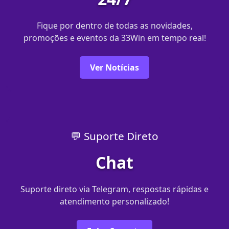
Fique por dentro de todas as novidades,
promoções e eventos da 33Win em tempo real!
Ver Notícias
💬 Suporte Direto
Chat
Suporte direto via Telegram, respostas rápidas e
atendimento personalizado!