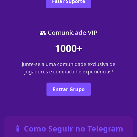
Falar Suporte
👥 Comunidade VIP
1000+
Junte-se a uma comunidade exclusiva de
jogadores e compartilhe experiências!
Entrar Grupo
📱 Como Seguir no Telegram