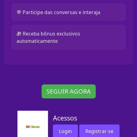
💬 Participe das conversas e interaja
🎁 Receba bônus exclusivos
automaticamente
SEGUIR AGORA
Acessos
Login
Registrar-se