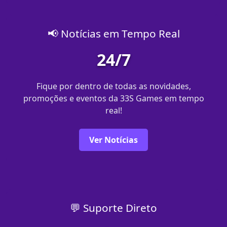
📢 Notícias em Tempo Real
24/7
Fique por dentro de todas as novidades,
promoções e eventos da 33S Games em tempo
real!
Ver Notícias
💬 Suporte Direto