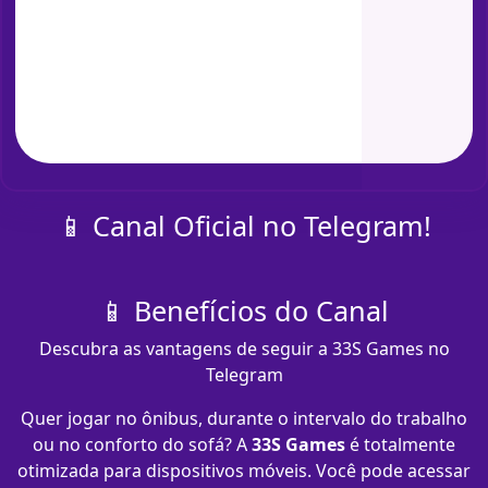
📱 Canal Oficial no Telegram!
📱 Benefícios do Canal
Descubra as vantagens de seguir a 33S Games no
Telegram
Quer jogar no ônibus, durante o intervalo do trabalho
ou no conforto do sofá? A
33S Games
é totalmente
otimizada para dispositivos móveis. Você pode acessar