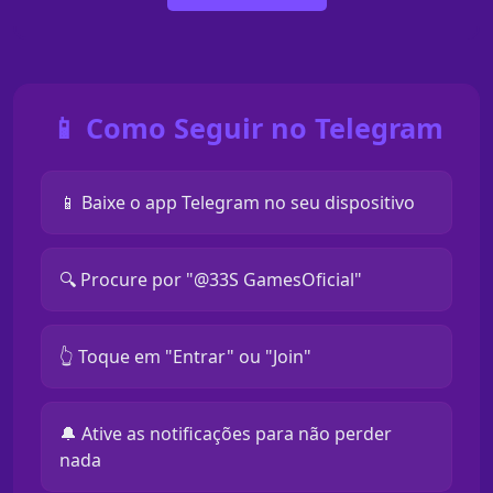
📱 Como Seguir no Telegram
📱 Baixe o app Telegram no seu dispositivo
🔍 Procure por "@33S GamesOficial"
👆 Toque em "Entrar" ou "Join"
🔔 Ative as notificações para não perder
nada