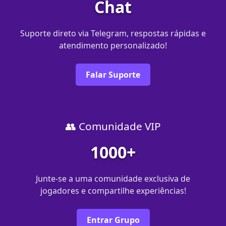
Chat
Suporte direto via Telegram, respostas rápidas e
atendimento personalizado!
Falar Suporte
👥 Comunidade VIP
1000+
Junte-se a uma comunidade exclusiva de
jogadores e compartilhe experiências!
Entrar Grupo