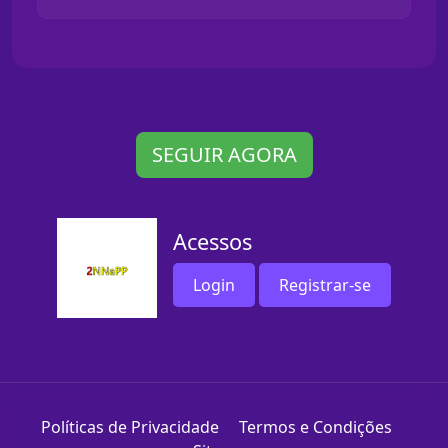
SEGUIR AGORA
Acessos
Login
Registrar-se
Políticas de Privacidade
Termos e Condições