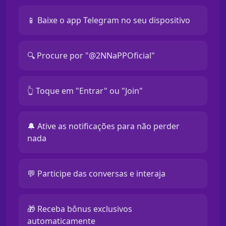
📱 Baixe o app Telegram no seu dispositivo
🔍 Procure por "@2NNaPPOficial"
👆 Toque em "Entrar" ou "Join"
🔔 Ative as notificações para não perder
nada
💬 Participe das conversas e interaja
🎁 Receba bônus exclusivos
automaticamente