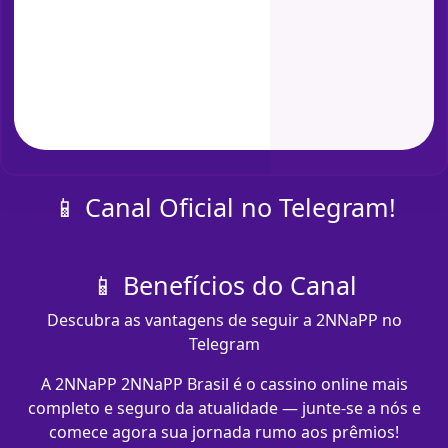
📱 Canal Oficial no Telegram!
📱 Benefícios do Canal
Descubra as vantagens de seguir a 2NNaPP no
Telegram
A 2NNaPP 2NNaPP Brasil é o cassino online mais
completo e seguro da atualidade — junte-se a nós e
comece agora sua jornada rumo aos prêmios!