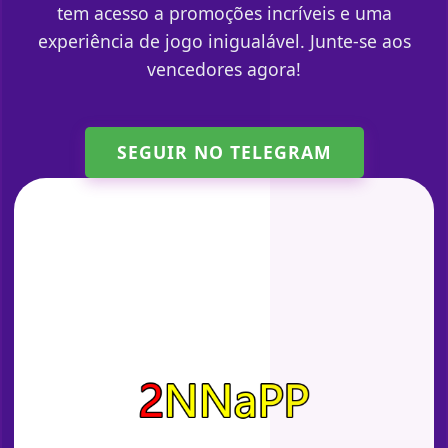
tem acesso a promoções incríveis e uma
experiência de jogo inigualável. Junte-se aos
vencedores agora!
SEGUIR NO TELEGRAM