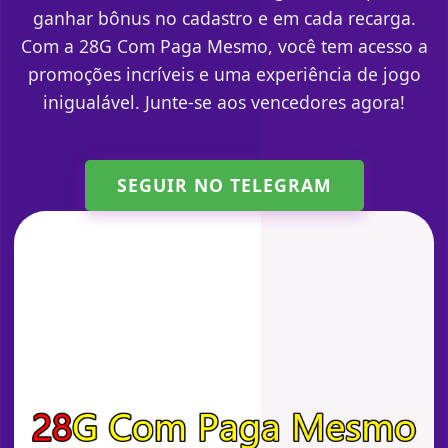
ganhar bônus no cadastro e em cada recarga.
Com a 28G Com Paga Mesmo, você tem acesso a
promoções incríveis e uma experiência de jogo
inigualável. Junte-se aos vencedores agora!
SEGUIR NO TELEGRAM