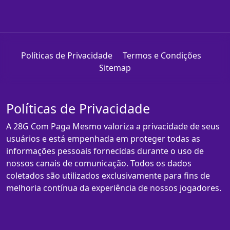
Políticas de Privacidade
Termos e Condições
Sitemap
Políticas de Privacidade
A 28G Com Paga Mesmo valoriza a privacidade de seus
usuários e está empenhada em proteger todas as
informações pessoais fornecidas durante o uso de
nossos canais de comunicação. Todos os dados
coletados são utilizados exclusivamente para fins de
melhoria contínua da experiência de nossos jogadores.