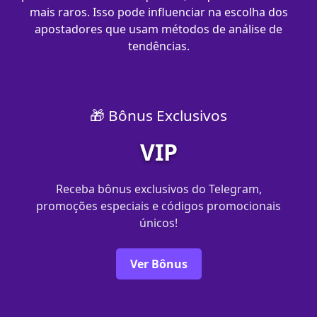
mais raros. Isso pode influenciar na escolha dos
apostadores que usam métodos de análise de
tendências.
🎁 Bônus Exclusivos
VIP
Receba bônus exclusivos do Telegram,
promoções especiais e códigos promocionais
únicos!
Ver Bônus