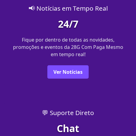
📢 Notícias em Tempo Real
24/7
Fique por dentro de todas as novidades,
promoções e eventos da 28G Com Paga Mesmo
em tempo real!
Ver Notícias
💬 Suporte Direto
Chat