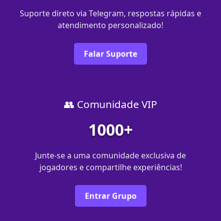
Suporte direto via Telegram, respostas rápidas e
atendimento personalizado!
Falar Suporte
👥 Comunidade VIP
1000+
Junte-se a uma comunidade exclusiva de
jogadores e compartilhe experiências!
Entrar Grupo