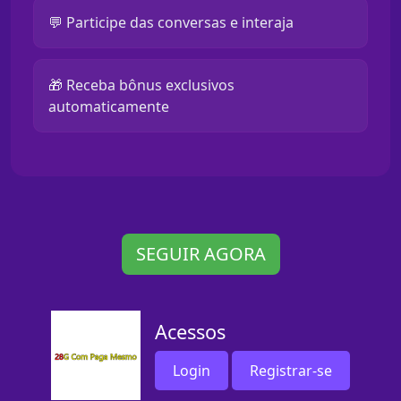
💬 Participe das conversas e interaja
🎁 Receba bônus exclusivos
automaticamente
SEGUIR AGORA
Acessos
Login
Registrar-se