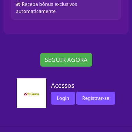
🎁 Receba bônus exclusivos
automaticamente
SEGUIR AGORA
Acessos
Login
Registrar-se