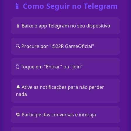
📱 Como Seguir no Telegram
📱 Baixe o app Telegram no seu dispositivo
🔍 Procure por "@22R GameOficial"
👆 Toque em "Entrar" ou "Join"
🔔 Ative as notificações para não perder
nada
💬 Participe das conversas e interaja