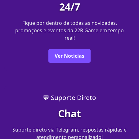
24/7
Fique por dentro de todas as novidades,
promoções e eventos da 22R Game em tempo
real!
Ver Notícias
💬 Suporte Direto
Chat
Suporte direto via Telegram, respostas rápidas e
atendimento personalizado!