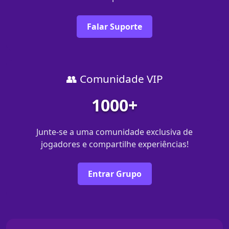
Falar Suporte
👥 Comunidade VIP
1000+
Junte-se a uma comunidade exclusiva de
jogadores e compartilhe experiências!
Entrar Grupo