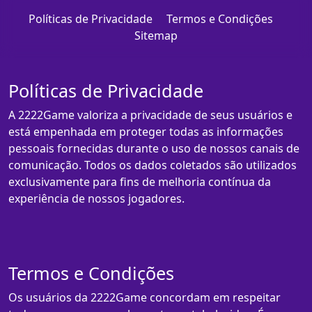
Políticas de Privacidade
Termos e Condições
Sitemap
Políticas de Privacidade
A 2222Game valoriza a privacidade de seus usuários e
está empenhada em proteger todas as informações
pessoais fornecidas durante o uso de nossos canais de
comunicação. Todos os dados coletados são utilizados
exclusivamente para fins de melhoria contínua da
experiência de nossos jogadores.
Termos e Condições
Os usuários da 2222Game concordam em respeitar