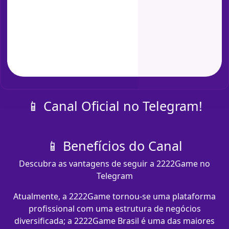
📱 Canal Oficial no Telegram!
📱 Benefícios do Canal
Descubra as vantagens de seguir a 2222Game no
Telegram
Atualmente, a 2222Game tornou-se uma plataforma
profissional com uma estrutura de negócios
diversificada; a 2222Game Brasil é uma das maiores