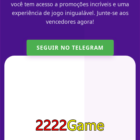
você tem acesso a promoções incríveis e uma
experiência de jogo inigualável. Junte-se aos
vencedores agora!
SEGUIR NO TELEGRAM