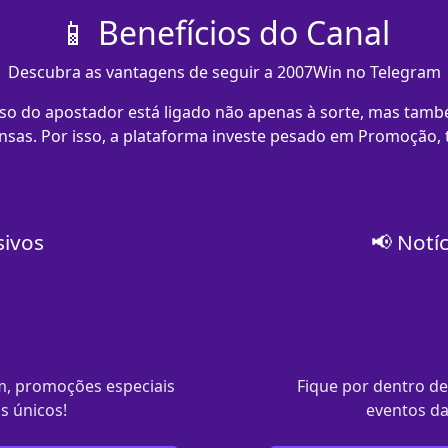
📱 Benefícios do Canal
Descubra as vantagens de seguir a 2007Win no Telegram
sso do apostador está ligado não apenas à sorte, mas tam
sas. Por isso, a plataforma investe pesado em Promoção, 
sivos
📢 Notí
m, promoções especiais
Fique por dentro d
s únicos!
eventos da