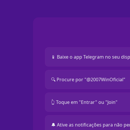
📱 Baixe o app Telegram no seu disp
🔍 Procure por "@2007WinOficial"
👆 Toque em "Entrar" ou "Join"
🔔 Ative as notificações para não p