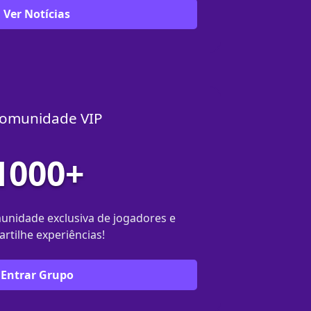
Ver Notícias
Comunidade VIP
1000+
unidade exclusiva de jogadores e
rtilhe experiências!
Entrar Grupo