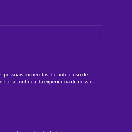
s pessoais fornecidas durante o uso de
elhoria contínua da experiência de nossos