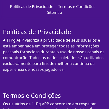
Políticas de Privacidade
Termos e Condições
Sitemap
Políticas de Privacidade
A 11Pg APP valoriza a privacidade de seus usuários e
está empenhada em proteger todas as informações
pessoais fornecidas durante o uso de nossos canais de
comunicação. Todos os dados coletados são utilizados
exclusivamente para fins de melhoria contínua da
experiência de nossos jogadores.
Termos e Condições
Os usuários da 11Pg APP concordam em respeitar