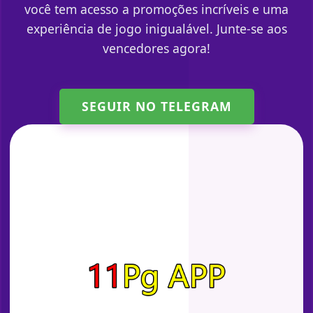
você tem acesso a promoções incríveis e uma
experiência de jogo inigualável. Junte-se aos
vencedores agora!
SEGUIR NO TELEGRAM