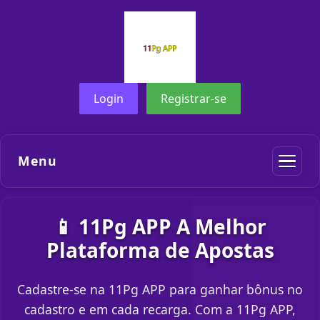
Login
Registrar-se
Menu
📱 11Pg APP A Melhor
Plataforma de Apostas
Cadastre-se na 11Pg APP para ganhar bônus no
cadastro e em cada recarga. Com a 11Pg APP,